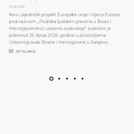
godine održao konferenciju za me
predstavljeni relevantna statistika
unije i Vijeća Europe
Ustavnog suda u 2025. godini, ali 
ravima u Bosni i
Ustavni sud suočava posljednjih 
nje“ zvanično je
nepopunjenosti sudačkog sasta
u prostorijama
DETALJNIJE
ine u Sarajevu.