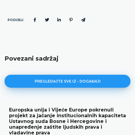
PODIJELI
Povezani sadržaj
PREGLEDAJTE SVE IZ - DOGAĐAJI
rope pokrenuli
Ustavni sud BiH predstavi
ionalnih kapaciteta
rezultate rada i novu publ
rcegovine i
18.05.2026.
ih prava i
Ustavni sud Bosne i Hercegovine 