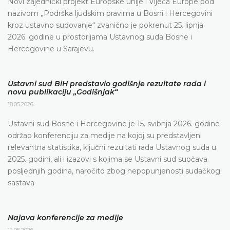
Novi zajednički projekt Europske unije i Vijeća Europe pod
nazivom „Podrška ljudskim pravima u Bosni i Hercegovini
kroz ustavno sudovanje“ zvanično je pokrenut 25. lipnja
2026. godine u prostorijama Ustavnog suda Bosne i
Hercegovine u Sarajevu.
Ustavni sud BiH predstavio godišnje rezultate rada i
novu publikaciju „Godišnjak“
18.05.2026.
Ustavni sud Bosne i Hercegovine je 15. svibnja 2026. godine
održao konferenciju za medije na kojoj su predstavljeni
relevantna statistika, ključni rezultati rada Ustavnog suda u
2025. godini, ali i izazovi s kojima se Ustavni sud suočava
posljednjih godina, naročito zbog nepopunjenosti sudačkog
sastava
Najava konferencije za medije
12.05.2026.