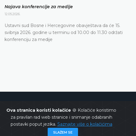
Najava konferencije za medije
12.05.2026.
Ustavni sud Bosne i Hercegovine obavještava da će 15.
svibnja 2026. godine u terminu od 10.00 do 11.30 održati
konferenciju za medije
Ustavni sud Bosne i Hercegovine
Ova stranica koristi kolačiće
🍪 Kolačiće koristimo
za pravilan rad web stranice i snimanje odabranih
postavki poput jezika.
Saznajte više o kolačićima
SLAŽEM SE
Copyrights @ 2026
Ustavni sud BiH
Sva prava zadržana.