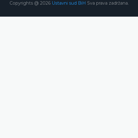
Copyrights @ 2026
Ustavni sud BiH
Sva prava zadržana.