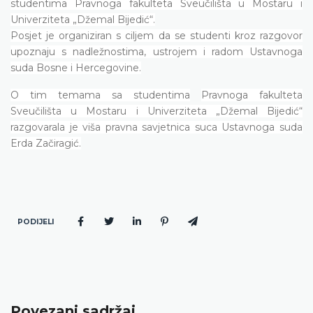
studentima Pravnoga fakulteta Sveučilišta u Mostaru i
Univerziteta „Džemal Bijedić“.
Posjet je organiziran s ciljem da se studenti kroz razgovor
upoznaju s nadležnostima, ustrojem i radom Ustavnoga
suda Bosne i Hercegovine.
O tim temama sa studentima
Pravnoga fakulteta
Sveučilišta u Mostaru i Univerziteta „Džemal Bijedić“
razgovarala je viša pravna savjetnica suca Ustavnoga suda
Erda Začiragić.
PODIJELI
Povezani sadržaj