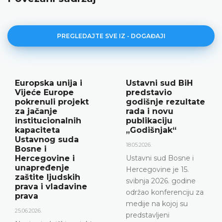
PREGLEDAJTE SVE IZ - DOGAĐAJI
Ustavni sud BiH
Najava
predstavio
konferencije za
godišnje rezultate
medije
rada i novu
12.05.2026.
publikaciju
„Godišnjak“
Ustavni sud Bosne i
Hercegovine
18.05.2026.
obavještava da će 15.
Ustavni sud Bosne i
svibnja 2026. godine u
Hercegovine je 15.
terminu od 10.00 do
svibnja 2026. godine
11.30 održati
održao konferenciju za
konferenciju za medije
medije na kojoj su
DETALJNIJE
predstavljeni