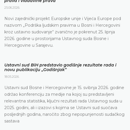
prava i vladavine prava
25.06.2026.
Novi zajednički projekt Europske unije i Vijeća Europe pod
nazivom „Podrška ljudskim pravima u Bosni i Hercegovini
kroz ustavno sudovanje“ zvanično je pokrenut 25. lipnja
2026. godine u prostorijama Ustavnog suda Bosne i
Hercegovine u Sarajevu.
Ustavni sud BiH predstavio godišnje rezultate rada i
novu publikaciju „Godišnjak“
18.05.2026.
Ustavni sud Bosne i Hercegovine je 15. svibnja 2026. godine
održao konferenciju za medije na kojoj su predstavljeni
relevantna statistika, ključni rezultati rada Ustavnog suda u
2025. godini, ali i izazovi s kojima se Ustavni sud suočava
posljednjih godina, naročito zbog nepopunjenosti sudačkog
sastava