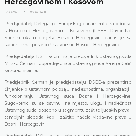
Hercegovinom i Kosovom
17.09.2025.
DOGAĐAJI
Predsjedatelj Delegacije Europskog parlamenta za odnose
s Bosnom i Hercegovinom i Kosovom (DSEE) Davor Ivo
Stier u okviru posjeta Bosni i Hercegovini danas je sa
suradnicima posjetio Ustavni sud Bosne i Hercegovine.
Predsjedatelja DSEE-a primio je predsjednik Ustavnog suda
Mirsad Ćeman i dopredsjednica Ustavnog suda Valerija Galić
sa suradnicama.
Predsjednik Ćeman je predsjedatelju DSEE-a prezentirao
činjenice o ustavnom položaju, nadležnostima, organizaciji i
funkcioniranju Ustavnog suda Bosne i Hercegovine.
Sugovornici su se osvrnuli na mjesto, ulogu i nadležnost
Ustavnog suda, posebno u segmentu zaštite ljudskih prava i
temeljnih sloboda, kao i zaštite načela vladavine prava u
Bosni i Hercegovini.
Predsjedatelj DSEE-a je zahvalio na prijemu, razmjeni