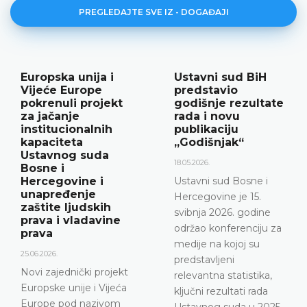
PREGLEDAJTE SVE IZ - DOGAĐAJI
Ustavni sud BiH
Najava
predstavio
konferencije za
godišnje rezultate
medije
rada i novu
12.05.2026.
publikaciju
„Godišnjak“
Ustavni sud Bosne i
Hercegovine
18.05.2026.
obavještava da će 15.
Ustavni sud Bosne i
svibnja 2026. godine u
Hercegovine je 15.
terminu od 10.00 do
svibnja 2026. godine
11.30 održati
održao konferenciju za
konferenciju za medije
medije na kojoj su
DETALJNIJE
predstavljeni
relevantna statistika,
ključni rezultati rada
Ustavnog suda u 2025.