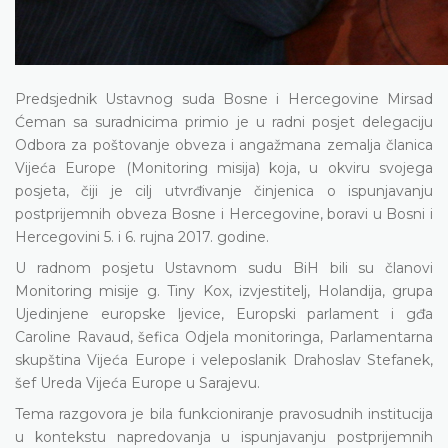
Predsjednik Ustavnog suda Bosne i Hercegovine Mirsad
Ćeman sa suradnicima primio je u radni posjet delegaciju
Odbora za poštovanje obveza i angažmana zemalja članica
Vijeća Europe (Monitoring misija) koja, u okviru svojega
posjeta, čiji je cilj utvrđivanje činjenica o ispunjavanju
postprijemnih obveza Bosne i Hercegovine, boravi u Bosni i
Hercegovini 5. i 6. rujna 2017. godine.
U radnom posjetu Ustavnom sudu BiH bili su članovi
Monitoring misije g. Tiny Kox, izvjestitelj, Holandija, grupa
Ujedinjene europske ljevice, Europski parlament i gđa
Caroline Ravaud, šefica Odjela monitoringa, Parlamentarna
skupština Vijeća Europe i veleposlanik Drahoslav Stefanek,
šef Ureda Vijeća Europe u Sarajevu.
Tema razgovora je bila funkcioniranje pravosudnih institucija
u kontekstu napredovanja u ispunjavanju postprijemnih