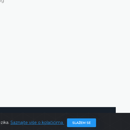
og
ghts @ 2026
Ustavni sud BiH
Sva prava zadržana.
ezika.
Saznajte više o kolačićima
SLAŽEM SE