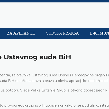
ZA APELANTE
SUDSKA PRAKSA
E-KOMUN
e Ustavnog suda BiH
centra, za pravnike Ustavnog suda Bosne i Hercegovine organizir
 suda BiH u zaštiti ustavnih prava u okviru apelacijske nadležnosti.
 uz potporu Vlade Velike Britanije. Skup je otvorio dopredsjednik
u provodi edukaciju svojih uposlenika kako bi se podigla kvalitet