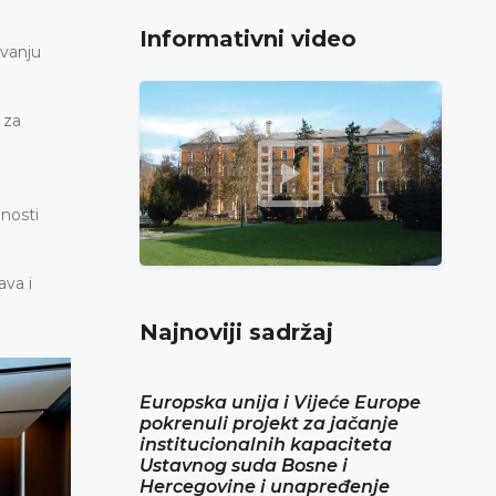
Informativni video
avanju
 za
nosti
ava i
Najnoviji sadržaj
Europska unija i Vijeće Europe
pokrenuli projekt za jačanje
institucionalnih kapaciteta
Ustavnog suda Bosne i
Hercegovine i unapređenje