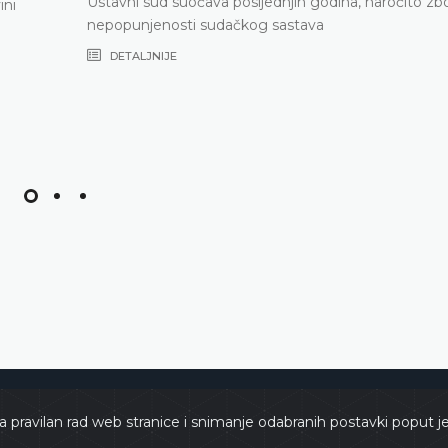
Ustavni sud suočava posljednjih godina, naročito zb
ini
nepopunjenosti sudačkog sastava
DETALJNIJE
e
Copyri
a pravilan rad web stranice i snimanje odabranih postavki poput j