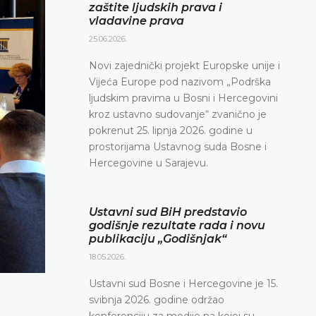
zaštite ljudskih prava i
vladavine prava
25.06.2026.
Novi zajednički projekt Europske unije i
Vijeća Europe pod nazivom „Podrška
ljudskim pravima u Bosni i Hercegovini
kroz ustavno sudovanje“ zvanično je
pokrenut 25. lipnja 2026. godine u
prostorijama Ustavnog suda Bosne i
Hercegovine u Sarajevu.
Ustavni sud BiH predstavio
godišnje rezultate rada i novu
publikaciju „Godišnjak“
18.05.2026.
Ustavni sud Bosne i Hercegovine je 15.
svibnja 2026. godine održao
konferenciju za medije na kojoj su