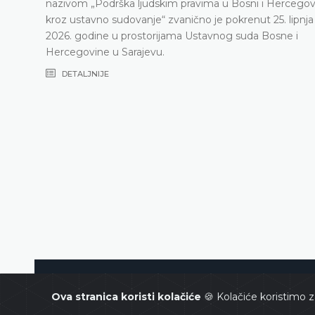
nazivom „Podrška ljudskim pravima u Bosni i Hercegov
kroz ustavno sudovanje“ zvanično je pokrenut 25. lipnja
2026. godine u prostorijama Ustavnog suda Bosne i
Hercegovine u Sarajevu.
DETALJNIJE
Ustavni sud Bosne i Hercegovin
Ova stranica koristi kolačiće
🍪 Kolačiće koristimo z