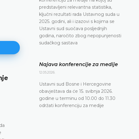
predstavljeni relevantna statistika,
ključni rezultati rada Ustavnog suda u
2025. godini, ali i izazovi s kojima se
Ustavni sud suočava posljednjih
godina, naročito zbog nepopunjenosti
sudačkog sastava
Najava konferencije za medije
12.05.2026.
nje
Najava konferencije za medije
Ustavni sud Bosne i Hercegovine
12.05.2026.
obavještava da će 15. svibnja 2026.
Ustavni sud Bosne i Hercegovine obavještava da 
godine u terminu od 10.00 do 11.30
svibnja 2026. godine u terminu od 10.00 do 11.30
održati konferenciju za medije
konferenciju za medije
DETALJNIJE
ada
e