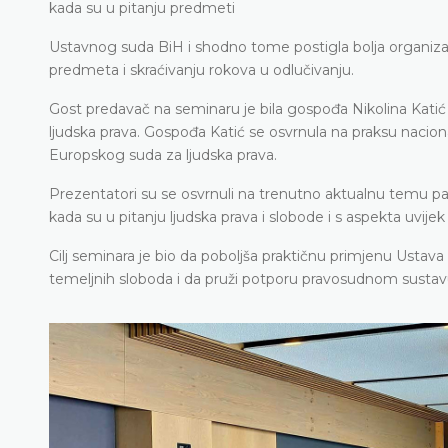
kada su u pitanju predmeti
Ustavnog suda BiH i shodno tome postigla bolja organizacij
predmeta i skraćivanju rokova u odlučivanju.
Gost predavač na seminaru je bila gospođa Nikolina Kat
ljudska prava. Gospođa Katić se osvrnula na praksu nacio
Europskog suda za ljudska prava.
Prezentatori su se osvrnuli na trenutno aktualnu temu pa
kada su u pitanju ljudska prava i slobode i s aspekta uvije
Cilj seminara je bio da poboljša praktičnu primjenu Ustava
temeljnih sloboda i da pruži potporu pravosudnom susta