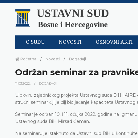
USTAVNI SUD
Bosne i Hercegovine
O SUDU
NOVOSTI
OSNOVNI AKTI
Početna
Novosti
Događaji
Održan seminar za pravnik
11.03.2022.
DOGAĐAJI
U okviru zajedničkog projekta Ustavnog suda BiH i AIRE 
stručni seminar čiji je cilj bio jačanje kapaciteta Ustavnog
Seminar je održan 10. i 11. ožujka 2022. godine na Igmanu
Ustavnog suda BiH Mirsad Ćeman.
Na seminaru je istaknuto da Ustavni sud BiH u kontinuitet