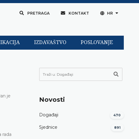
PRETRAGA
KONTAKT
HR
IKACIJA
IZDAVAŠTVO
POSLOVANJE
an je
Novosti
Događaji
470
Sjednice
891
a rada