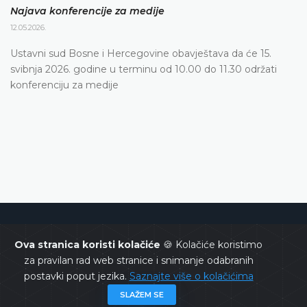
Najava konferencije za medije
12.05.2026.
Ustavni sud Bosne i Hercegovine obavještava da će 15.
svibnja 2026. godine u terminu od 10.00 do 11.30 održati
konferenciju za medije
Ustavni sud Bosne i Hercegovine
Ova stranica koristi kolačiće
🍪 Kolačiće koristimo
za pravilan rad web stranice i snimanje odabranih
postavki poput jezika.
Saznajte više o kolačićima
SLAŽEM SE
Copyrights @ 2026
Ustavni sud BiH
Sva prava zadržana.