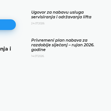
Ugovor za nabavu usluga
servisiranja i održavanja lifta
24.07.2026.
Privremeni plan nabava za
razdoblje siječanj – rujan 2026.
nja i
Privremeni plan nabava za razd
godine
siječanj – rujan 2026. godine
14.07.2026.
14.07.2026.
DETALJNIJE