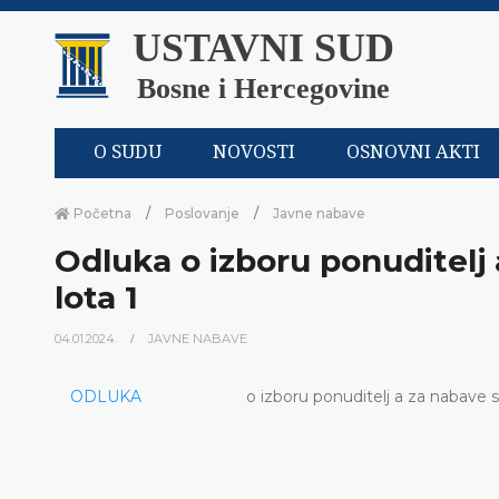
USTAVNI SUD
Bosne i Hercegovine
O SUDU
NOVOSTI
OSNOVNI AKTI
Početna
Poslovanje
Javne nabave
Odluka o izboru ponuditelj 
lota 1
04.01.2024.
JAVNE NABAVE
ODLUKA
o izboru ponuditelj a za nabave s