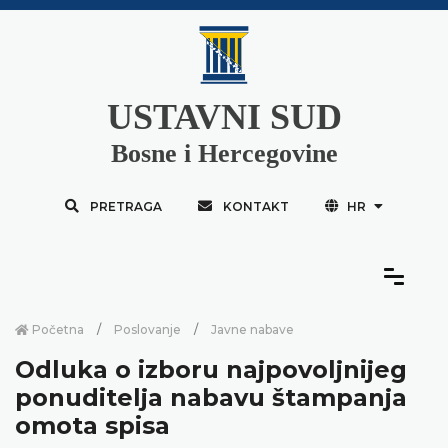
USTAVNI SUD
Bosne i Hercegovine
PRETRAGA
KONTAKT
HR
Početna
Poslovanje
Javne nabave
Odluka o izboru najpovoljnijeg
ponuditelja nabavu štampanja
omota spisa