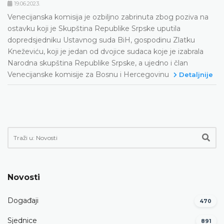
19.06.2023.
Venecijanska komisija je ozbiljno zabrinuta zbog poziva na
ostavku koji je Skupština Republike Srpske uputila
dopredsjedniku Ustavnog suda BiH, gospodinu Zlatku
Kneževiću, koji je jedan od dvojice sudaca koje je izabrala
Narodna skupština Republike Srpske, a ujedno i član
Venecijanske komisije za Bosnu i Hercegovinu
Detaljnije
Novosti
Događaji
470
Sjednice
891