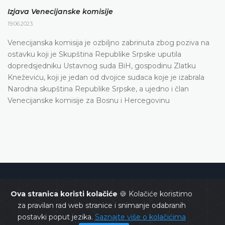
Izjava Venecijanske komisije
19.06.2023.
Venecijanska komisija je ozbiljno zabrinuta zbog poziva na
ostavku koji je Skupština Republike Srpske uputila
dopredsjedniku Ustavnog suda BiH, gospodinu Zlatku
Kneževiću, koji je jedan od dvojice sudaca koje je izabrala
Narodna skupština Republike Srpske, a ujedno i član
Venecijanske komisije za Bosnu i Hercegovinu
Ustavni sud Bosne i Hercegovine
Ova stranica koristi kolačiće
🍪 Kolačiće koristimo
za pravilan rad web stranice i snimanje odabranih
postavki poput jezika.
Saznajte više o kolačićima