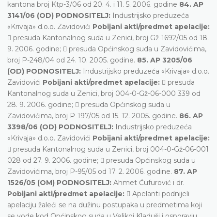
kantona broj Ktp-3/06 od 20. 4. i 11. 5. 2006. godine
84. AP
3141/06 (OD) PODNOSITELJ:
Industrijsko preduzeća
«Krivaja» d.o.o. Zavidovići
Pobijani akti/predmet apelacije:
 presuda Kantonalnog suda u Zenici, broj Gž-1692/05 od 18.
9. 2006. godine;  presuda Općinskog suda u Zavidovićima,
broj P-248/04 od 24. 10. 2005. godine.
85. AP 3205/06
(OD) PODNOSITELJ:
Industrijsko preduzeća «Krivaja» d.o.o.
Zavidovići
Pobijani akti/predmet apelacije:
 presuda
Kantonalnog suda u Zenici, broj 004-0-Gž-06-000 339 od
28. 9. 2006. godine;  presuda Općinskog suda u
Zavidovićima, broj P-197/05 od 15. 12. 2005. godine.
86. AP
3398/06 (OD) PODNOSITELJ:
Industrijsko preduzeća
«Krivaja» d.o.o. Zavidovići
Pobijani akti/predmet apelacije:
 presuda Kantonalnog suda u Zenici, broj 004-0-Gž-06-001
028 od 27. 9. 2006. godine;  presuda Općinskog suda u
Zavidovićima, broj P-95/05 od 17. 2. 2006. godine.
87. AP
1526/05 (OM) PODNOSITELJ:
Ahmet Ćufurović i dr.
Pobijani akti/predmet apelacije:
 Apelanti podnijeli
apelaciju žaleći se na dužinu postupaka u predmetima koji
se vode kod Općinskog suda u Velikoj Kladuši i osporavju