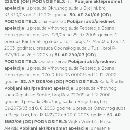
223/06 (OM) PODNOSITELJ:
R.J.
Pobijani akti/predmet
apelacije:
 presuda Okružnog suda u Bijeljini, broj
Kž-330/03 od 7. 11.2005. godine.
50. AP 241/06 (OD)
PODNOSITELJ:
Gina Bosanac
Pobijani akti/predmet
apelacije:
 presuda Vrhovnog suda Federacije Bosne i
Hercegovine, broj Rev-329/04 od 25. 10. 2005. godine; 
presuda Kantonalnog suda u Tuzli, broj Gž-1743/03 od 26. 12.
2003. godine;  presuda Općinskog suda u Tuzli,, broj P-
877/90 od 26. 5. 2003. g.
51. AP 290/07 (OD)
PODNOSITELJ:
Osman Perviz
Pobijani akti/predmet
apelacije:
 presuda Vrhovnog suda Federacije Bosne i
Hercegovine, broj 070-0-Kžk-06-000015 od 11. 12. 2006.
godine.
52. AP 1309/06 (OD) PODNOSITELJ:
Karlo Štadler
Pobijani akti/predmet apelacije:
 presuda Vrhovnog
suda Republike Srpske, broj Rev-727/05 od 1. 2. 2006.
godine;  presuda Okružnog suda u Banja Luci, broj
Gž-2075/03 od 8. 6. 2005. godine;  presuda Osnovnog suda
u Banja Luci, broj P-1435/02 od 26. 6. 2003. godine.
53. AP
1882/06 (OD) PODNOSITELJ:
Veljko Vučetić i Miljko
Aleksić
Pobijani akti/predmet apelacije:
 rješenje