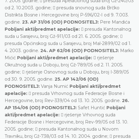
7. 2005. godine;  presuda Apelacionog suda broj Gž-240/03
od 2. 10.2003. godine;  presuda snovnog suda Brčko
Distrikta Bosne i Hercegovine broj P-596/02-I od 9. 7.003.
godine.
23. AP 31/06 (OD) PODNOSITELJ:
Pere Mandića
Pobijani akti/predmet apelacije:
 presuda Kantonalnog
suda u Sarajevu, broj Gž-911/03 od 21. 6. 2005. godine; 
presuda Općinskog suda u Sarajevu, broj Mal-2899/02 od 1.
4. 2003. godine.
24. AP 62/06 (OD) PODNOSITELJ:
Marko
Mićić
Pobijani akti/predmet apelacije:
 rješenje
Okružnog suda u Doboju, broj Gž-789/05 od 2. 11. 2005.
godine;  rješenje Osnovnog suda u Doboju, broj I-389/05
od 30. 9. 2005. godine.
25. AP 142/06 (OD)
PODNOSITELJ:
Vanja Numić
Pobijani akti/predmet
apelacije:
 presuda Vrhovnog suda Federacije Bosne i
Hercegovine, broj Rev-339/04 od 13. 10. 2005. godine.
26.
AP 154/06 (OD) PODNOSITELJ:
Safet Huntić
Pobijani
akti/predmet apelacije:
 rješenje Vrhovnog suda
Federacije Bosne i Hercegovine, broj Rev-99/05 od 13. 10.
2005. godine;  presuda Kantonalnog suda u Novom
Travniku, broj Gž-738/03 od 14. 10. 2004. godine;  presuda