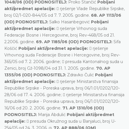
1048/06 (OD) PODNOSITELJ:
Proko Stančić
Pobijani
akti/predmet apelacije:
 rješenje Vlade Republike Srpske,
broj 02/1-020-844/05 od 7. 7. 2005. godine.
68. AP 1113/06
(OD) PODNOSITELJ:
Salko Hasanbegović
Pobijani
akti/predmet apelacije:
 rješenje Vrhovnog suda
Federacije Bosne i Hercegovine, broj Rev-468/05 od 21.
2.2006. godine.
69. AP 1185/06 (OD) PODNOSITELJ:
Sifa
Koščić
Pobijani akti/predmet apelacije:
 rješenje
Vrhovnog suda Federacije Bosne i Hercegovine, broj Rev-
365/05 od 7. 2. 2006. godine;  presuda Kantonalnog suda u
Zenici, broj Gž-1098/04 od 31. 1. 2005. godine.
70. AP
1355/06 (OD) PODNOSITELJ:
Zdravko Čulić
Pobijani
akti/predmet apelacije:
 rješenje Ministarstva finansija
Republike Srpske - Poreska uprava, broj 06/1.01/0202/120-
28/06 od 17. 4. 2006. godine;  rješenje Ministarstva finansija
Republike Srpske - Poreska uprava, broj 06/1.01/0202/120-
16/06 od 20. 2. 2006. godine.
71. AP 1310/06 (OD)
PODNOSITELJ:
Marija Abdulić
Pobijani akti/predmet
apelacije:
 presuda Okružnog suda u Banjaluci, broj U-
254/05 od 24. 3. 2006. g.
72. AP 888/06 (OM)