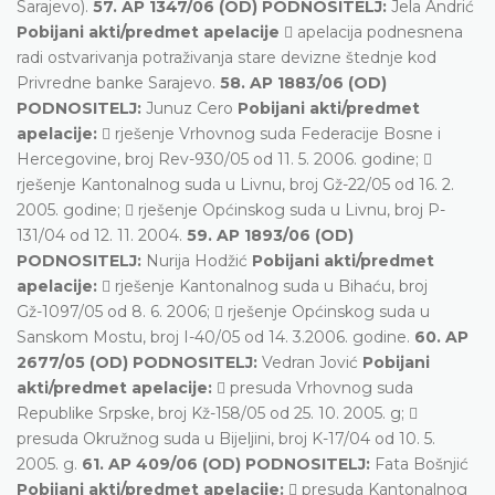
Sarajevo).
57. AP 1347/06 (OD) PODNOSITELJ:
Jela Andrić
Pobijani akti/predmet apelacije
 apelacija podnesnena
radi ostvarivanja potraživanja stare devizne štednje kod
Privredne banke Sarajevo.
58. AP 1883/06 (OD)
PODNOSITELJ:
Junuz Cero
Pobijani akti/predmet
apelacije:
 rješenje Vrhovnog suda Federacije Bosne i
Hercegovine, broj Rev-930/05 od 11. 5. 2006. godine; 
rješenje Kantonalnog suda u Livnu, broj Gž-22/05 od 16. 2.
2005. godine;  rješenje Općinskog suda u Livnu, broj P-
131/04 od 12. 11. 2004.
59. AP 1893/06 (OD)
PODNOSITELJ:
Nurija Hodžić
Pobijani akti/predmet
apelacije:
 rješenje Kantonalnog suda u Bihaću, broj
Gž-1097/05 od 8. 6. 2006;  rješenje Općinskog suda u
Sanskom Mostu, broj I-40/05 od 14. 3.2006. godine.
60. AP
2677/05 (OD) PODNOSITELJ:
Vedran Jović
Pobijani
akti/predmet apelacije:
 presuda Vrhovnog suda
Republike Srpske, broj Kž-158/05 od 25. 10. 2005. g; 
presuda Okružnog suda u Bijeljini, broj K-17/04 od 10. 5.
2005. g.
61. AP 409/06 (OD) PODNOSITELJ:
Fata Bošnjić
Pobijani akti/predmet apelacije:
 presuda Kantonalnog