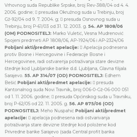
Vrhovnog suda Republike Srpske, broj Rev-388/04 od 4. 4.
2006. godine;  presudaa Okružnog suda u Trebinju, broj
Gž-92/04 od 9. 7. 2004. g;  presuda Osnovnog suda u
Trebinju, broj P-61/03 od 31. 12. 2003. g.
54. AP 1808/06
(OM) PODNOSITELJ:
Marko Vuletić, Vesna Mudrenović
Spojeni predmeti AP 1808/06, AP-1924/06 i AP-2324/06
Pobijani akti/predmet apelacije:
 Apelacija podnesena
protiv Bosne i Hercegovine i Federacije Bosne i
Hercegovinee, radi ostvarenja potraživanja stare devizne
štednje kod Ljubljanske banke d.d. Ljubljana, Glavna filijala
Sarajevo.
55. AP 314/07 (OD) PODNOSITELJ:
Edhem
Bešić
Pobijani akti/predmet apelacije:
 presuda
Kantonalnog suda Novi Travnik,, broj 006-0-Gž-06-000 051
od 1. 11. 2006. godine;  presuda Općinskog suda u Travniku,
broj P-62/05 od 22. 11. 2005. g.
56. AP 875/06 (OD)
PODNOSITELJ:
Meho Nuspahić
Pobijani akti/predmet
apelacije:
 apelacija podnesena radi ostvarivanja
potraživanja stare devizne štednje kod položene kod
Privredne banke Sarajevo (sada Central profit banka