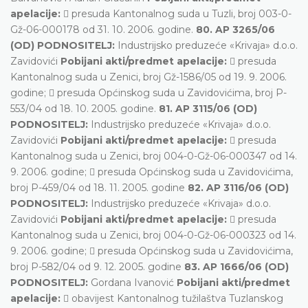
apelacije:
 presuda Kantonalnog suda u Tuzli, broj 003-0-
Gž-06-000178 od 31. 10. 2006. godine.
80. AP 3265/06
(OD) PODNOSITELJ:
Industrijsko preduzeće «Krivaja» d.o.o.
Zavidovići
Pobijani akti/predmet apelacije:
 presuda
Kantonalnog suda u Zenici, broj Gž-1586/05 od 19. 9. 2006.
godine;  presuda Općinskog suda u Zavidovićima, broj P-
553/04 od 18. 10. 2005. godine.
81. AP 3115/06 (OD)
PODNOSITELJ:
Industrijsko preduzeće «Krivaja» d.o.o.
Zavidovići
Pobijani akti/predmet apelacije:
 presuda
Kantonalnog suda u Zenici, broj 004-0-Gž-06-000347 od 14.
9. 2006. godine;  presuda Općinskog suda u Zavidovićima,
broj P-459/04 od 18. 11. 2005. godine
82. AP 3116/06 (OD)
PODNOSITELJ:
Industrijsko preduzeće «Krivaja» d.o.o.
Zavidovići
Pobijani akti/predmet apelacije:
 presuda
Kantonalnog suda u Zenici, broj 004-0-Gž-06-000323 od 14.
9. 2006. godine;  presuda Općinskog suda u Zavidovićima,
broj P-582/04 od 9. 12. 2005. godine
83. AP 1666/06 (OD)
PODNOSITELJ:
Gordana Ivanović
Pobijani akti/predmet
apelacije:
 obavijest Kantonalnog tužilaštva Tuzlanskog