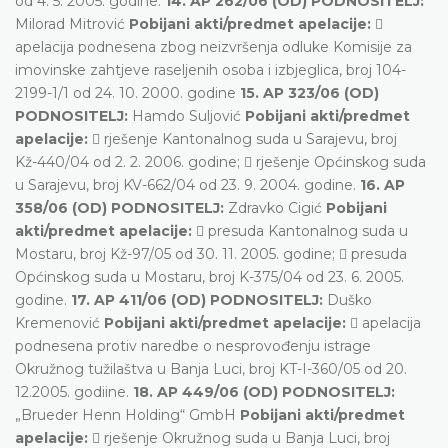
od 4. 5. 2005. godine.
14. AP 262/06 (OD) PODNOSITELJ:
Milorad Mitrović
Pobijani akti/predmet apelacije:

apelacija podnesena zbog neizvršenja odluke Komisije za
imovinske zahtjeve raseljenih osoba i izbjeglica, broj 104-
2199-1/1 od 24. 10. 2000. godine
15. AP 323/06 (OD)
PODNOSITELJ:
Hamdo Suljović
Pobijani akti/predmet
apelacije:
 rješenje Kantonalnog suda u Sarajevu, broj
Kž-440/04 od 2. 2. 2006. godine;  rješenje Općinskog suda
u Sarajevu, broj KV-662/04 od 23. 9. 2004. godine.
16. AP
358/06 (OD) PODNOSITELJ:
Zdravko Cigić
Pobijani
akti/predmet apelacije:
 presuda Kantonalnog suda u
Mostaru, broj Kž-97/05 od 30. 11. 2005. godine;  presuda
Općinskog suda u Mostaru, broj K-375/04 od 23. 6. 2005.
godine.
17. AP 411/06 (OD) PODNOSITELJ:
Duško
Kremenović
Pobijani akti/predmet apelacije:
 apelacija
podnesena protiv naredbe o nesprovođenju istrage
Okružnog tužilaštva u Banja Luci, broj KT-I-360/05 od 20.
12.2005. godiine.
18. AP 449/06 (OD) PODNOSITELJ:
„Brueder Henn Holding“ GmbH
Pobijani akti/predmet
apelacije:
 rješenje Okružnog suda u Banja Luci, broj