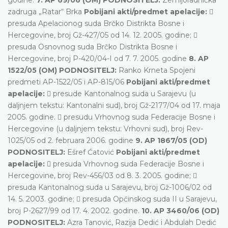
zadruga „Ratar“ Brka
Pobijani akti/predmet apelacije:

presuda Apelacionog suda Brčko Distrikta Bosne i
Hercegovine, broj Gž-427/05 od 14. 12. 2005. godine; 
presuda Osnovnog suda Brčko Distrikta Bosne i
Hercegovine, broj P-420/04-I od 7. 7. 2005. godine
8. AP
1522/05 (OM) PODNOSITELJ:
Ranko Krneta Spojeni
predmeti AP-1522/05 i AP-815/06
Pobijani akti/predmet
apelacije:
 presude Kantonalnog suda u Sarajevu (u
daljnjem tekstu: Kantonalni sud), broj Gž-2177/04 od 17. maja
2005. godine.  presudu Vrhovnog suda Federacije Bosne i
Hercegovine (u daljnjem tekstu: Vrhovni sud), broj Rev-
1025/05 od 2. februara 2006. godine
9. AP 1867/05 (OD)
PODNOSITELJ:
Ešref Ćatović
Pobijani akti/predmet
apelacije:
 presuda Vrhovnog suda Federacije Bosne i
Hercegovine, broj Rev-456/03 od 8. 3. 2005. godine; 
presuda Kantonalnog suda u Sarajevu, broj Gž-1006/02 od
14. 5. 2003. godine;  presuda Općinskog suda II u Sarajevu,
broj P-2627/99 od 17. 4. 2002. godine.
10. AP 3460/06 (OD)
PODNOSITELJ:
Azra Tanović, Razija Dedić i Abdulah Dedić