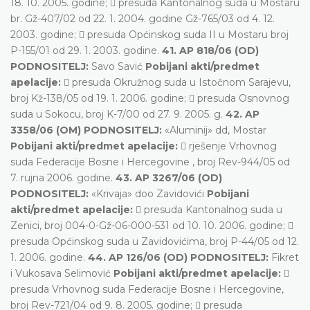
18. 10. 2005. godine;  presuda Kantonalnog suda u Mostaru
br. Gž-407/02 od 22. 1. 2004. godine Gž-765/03 od 4. 12.
2003. godine;  presuda Općinskog suda II u Mostaru broj
P-155/01 od 29. 1. 2003. godine.
41. AP 818/06 (OD)
PODNOSITELJ:
Savo Savić
Pobijani akti/predmet
apelacije:
 presuda Okružnog suda u Istočnom Sarajevu,
broj Kž-138/05 od 19. 1. 2006. godine;  presuda Osnovnog
suda u Sokocu, broj K-7/00 od 27. 9. 2005. g.
42. AP
3358/06 (OM) PODNOSITELJ:
«Aluminij» dd, Mostar
Pobijani akti/predmet apelacije:
 rješenje Vrhovnog
suda Federacije Bosne i Hercegovine , broj Rev-944/05 od
7. rujna 2006. godine.
43. AP 3267/06 (OD)
PODNOSITELJ:
«Krivaja» doo Zavidovići
Pobijani
akti/predmet apelacije:
 presuda Kantonalnog suda u
Zenici, broj 004-0-Gž-06-000-531 od 10. 10. 2006. godine; 
presuda Općinskog suda u Zavidovićima, broj P-44/05 od 12.
1. 2006. godine.
44. AP 126/06 (OD) PODNOSITELJ:
Fikret
i Vukosava Selimović
Pobijani akti/predmet apelacije:

presuda Vrhovnog suda Federacije Bosne i Hercegovine,
broj Rev-721/04 od 9. 8. 2005. godine;  presuda