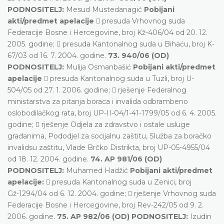
PODNOSITELJ:
Mesud Mustedanagić
Pobijani
akti/predmet apelacije
 presuda Vrhovnog suda
Federacije Bosne i Hercegovine, broj Kž-406/04 od 20. 12.
2005. godine;  presuda Kantonalnog suda u Bihaću, broj K-
67/03 od 16. 7. 2004. godine.
73. 940/06 (OD)
PODNOSITELJ:
Mulija Osmanbašić
Pobijani akti/predmet
apelacije
 presuda Kantonalnog suda u Tuzli, broj U-
504/05 od 27. 1. 2006. godine;  rješenje Federalnog
ministarstva za pitanja boraca i invalida odbrambeno
oslobodilačkog rata, broj UP-II-04/1-41-1799/05 od 6. 4. 2005.
godine;  rješenje Odjela za zdravstvo i ostale usluge
građanima, Pododjel za socijalnu zaštitu, Služba za boračko
invalidsu zaštitu, Vlade Brčko Distrikta, broj UP-05-4955/04
od 18. 12. 2004. godine.
74. AP 981/06 (OD)
PODNOSITELJ:
Muhamed Hadžić
Pobijani akti/predmet
apelacije:
 presuda Kantonalnog suda u Zenici, broj
Gž-1294/04 od 6. 12. 2004. godine;  rješenje Vrhovnog suda
Federacije Bosne i Hercegovine, broj Rev-242/05 od 9. 2.
2006. godine.
75. AP 982/06 (OD) PODNOSITELJ:
Izudin