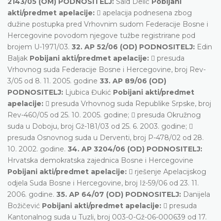
2143/05 (OM) PODNOSITELJ:
Said Delić
Pobijani
akti/predmet apelacije:
 apelacija podnesena zbog
dužine postupka pred Vrhovnim sudom Federacije Bosne i
Hercegovine povodom njegove tužbe registrirane pod
brojem U-1971/03.
32. AP 52/06 (OD) PODNOSITELJ:
Edin
Baljak
Pobijani akti/predmet apelacije:
 presuda
Vrhovnog suda Federacije Bosne i Hercegovine, broj Rev-
3/05 od 8. 11. 2005. godine
33. AP 89/06 (OD)
PODNOSITELJ:
Ljubica Đukić
Pobijani akti/predmet
apelacije:
 presuda Vrhovnog suda Republike Srpske, broj
Rev-460/05 od 25. 10. 2005. godine;  presuda Okružnog
suda u Doboju, broj Gž-181/03 od 25. 6. 2003. godine; 
presuda Osnovnog suda u Derventi, broj P-478/02 od 28.
10. 2002. godine.
34. AP 3204/06 (OD) PODNOSITELJ:
Hrvatska demokratska zajednica Bosne i Hercegovine
Pobijani akti/predmet apelacije:
 rješenje Apelacijskog
odjela Suda Bosne i Hercegovine, broj Iž-59/06 od 23. 11.
2006. godine.
35. AP 64/07 (OD) PODNOSITELJ:
Danijela
Božičević
Pobijani akti/predmet apelacije:
 presuda
Kantonalnog suda u Tuzli, broj 003-0-Gž-06-000639 od 17.