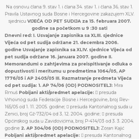
Na osnovu člana 9. stav 1. i člana 34. stav 1. i člana 36. stav 1.
Pravila Ustavnog suda Bosne i Hercegovine zakazujem XLV.
sjednicu
VIJEĆA OD PET SUDIJA za 15. februara 2007.
godine sa početkom u 9 :30 sati
Dnevni red: I. Usvajanje zapisnika sa XLIII. sjednice
Vijeća od pet sudija održane 21. decembra 2006.
godine Usvajanje zapisnika sa XLIV. sjednice Vijeća od
pet sudija održane 16. januara 2007. godine II.
Memorandumi o zahtjevima za preispitivanje odluka o
dopustivosti i meritumu u predmetima 1064/05, AP
1776/05 i AP 2405/05 III. Razmatranje predmeta Vijeća
od pet sudija: 1. AP 74/06 (OD) PODNOSITELJ:
Mira
Rmuš
Pobijani akti/predmet apelacije:
 presuda
Vrhovnog suda Federacije Bosne i Hercegovine, broj Rev-
165/05 od 1. 11. 2005. godine;  presuda Kantonalnog suda u
Zenici, broj Gž-732/04 od 3. 12. 2004. godine;  presuda
Općinskog suda u Zavidovićima, broj P-414/03 od 3. 3. 2004.
godine
2. AP 304/06 (OD) PODNOSITELJ:
Zoran Kajić
Pobijani akti/predmet apelacije:
 presuda Kantonalnog