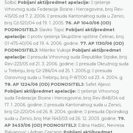
Šolbić
Pobijani akti/predmet apelacije:
 rješenje
Vrhovnog suda Federacije Bosne i Hercegovine, broj Rev-
415/05 od 7. 2. 2006;  presuda Kantonalnog suda u Zenici,
broj Gž-520/04 od 19. 1. 2005.
76. AP 1040/06 (OD)
PODNOSITELJ:
Slavko Topić
Pobijani akti/predmet
apelacije:
 protiv rješenja Skupštine opštine Čelinac, broj
01-475-40/06 od 19. 4. 2006. godine.
77. AP 1130/06 (OD)
PODNOSITELJ:
Milenko Vukoje
Pobijani akti/predmet
apelacije:
 presuda Vrhovnog suda Republike Srpske, broj
Rev-223/05 od 21. 3. 2006. godine;  presuda Okružnog suda
u Trebinju, broj Gž-286/04 od 25. 1. 2005.g;  presuda
Osnovnog suda u Trebinju, broj P-87/00 od 23. 4. 2004. g.
78. AP 1224/06 (OD) PODNOSITELJ:
Safet Aljević
Pobijani akti/predmet apelacije:
 rješenje Vrhovnog
suda Federacije Bosne i Hercegovine, broj Rev-848/04 od
17. 1. 2006. godine;  presuda Kantonalnog suda u Zenici,
broj Gž-220/04 od 26. 8. 2004. godine;  presuda Općinskog
suda u Zenici, broj Mal-1643/03 od 26. 12. 2003. godine.
79.
AP 3453/06 (OD) PODNOSITELJ:
Edina Hadžić, Nevresa
Balvanović i Adnan Gračanin
Pobijani akti/predmet