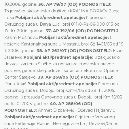
10.2006. godine.
36. AP 78/07 (OD) PODNOSITELJ:
Trgovačko akcionarsko društvo «KRAJINA BORAC» Banja
Luka
Pobijani akti/predmet apelacije:
 presuda
Okružnog suda u Banja Luci, broj 011-0-Pž-06-000 013 od
17. 10. 2006. godine.
37. AP 192/06 (OD) PODNOSITELJ:
Kasim Mušinović
Pobijani akti/predmet apelacije:

rješenje Kantonalnog suda u Mostaru, broj Gž-1401/05 od 19.
1. 2006. godine.
38. AP 262/07 (OD) PODNOSITELJ:
Esad
Jašarević
Pobijani akti/predmet apelacije:
 zaključak o
dozvoli izvršenja Službe za upravu za imovinsko-pravne
poslove, geodetske poslove i katastar nekretnina Općine
Centar Sarajevo.
39. AP 268/06 (OD) PODNOSITELJ:
Dario Jekić
Pobijani akti/predmet apelacije:
 presuda
Okružnog suda u Doboju, broj Kžm-1/05 od 28. 11. 2005.
godine;  presuda Osnovnog suda u Doboju, broj Km-15/05
od 6. 10. 2005. godine.
40. AP 288/06 (OD)
PODNOSITELJ:
Ahmet Dizdarević i Dževad Hajdarević
Pobijani akti/predmet apelacije:
 rješenje Vrhovnog
suda Federacije Bosne i Hercegovine broj Rev-264/04 od