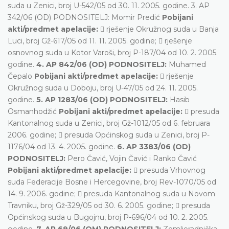
suda u Zenici, broj U-542/05 od 30. 11. 2005. godine. 3. AP
342/06 (OD) PODNOSITELJ: Momir Predić
Pobijani
akti/predmet apelacije:
 rješenje Okružnog suda u Banja
Luci, broj Gž-617/05 od 11. 11. 2005. godine;  rješenje
osnovnog suda u Kotor Varoši, broj P-187/04 od 10. 2. 2005.
godine.
4. AP 842/06 (OD) PODNOSITELJ:
Muhamed
Čepalo
Pobijani akti/predmet apelacije:
 rješenje
Okružnog suda u Doboju, broj U-47/05 od 24. 11. 2005.
godine.
5. AP 1283/06 (OD) PODNOSITELJ:
Hasib
Osmanhodžić
Pobijani akti/predmet apelacije:
 presuda
Kantonalnog suda u Zenici, broj Gž-1012/05 od 6. februara
2006. godine;  presuda Općinskog suda u Zenici, broj P-
1176/04 od 13. 4. 2005. godine.
6. AP 3383/06 (OD)
PODNOSITELJ:
Pero Čavić, Vojin Čavić i Ranko Čavić
Pobijani akti/predmet apelacije:
 presuda Vrhovnog
suda Federacije Bosne i Hercegovine, broj Rev-1070/05 od
14. 9. 2006. godine;  presuda Kantonalnog suda u Novom
Travniku, broj Gž-329/05 od 30. 6. 2005. godine;  presuda
Općinskog suda u Bugojnu, broj P-696/04 od 10. 2. 2005.
godine.
7. AP 69/06 (OM) PODNOSITELJ:
Zemljoradnička