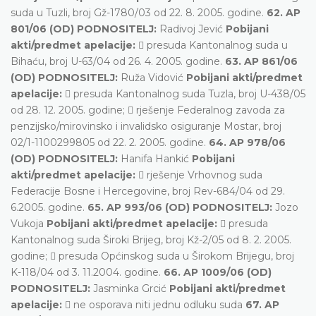
suda u Tuzli, broj Gž-1780/03 od 22. 8. 2005. godine.
62. AP
801/06 (OD) PODNOSITELJ:
Radivoj Jević
Pobijani
akti/predmet apelacije:
 presuda Kantonalnog suda u
Bihaću, broj U-63/04 od 26. 4. 2005. godine.
63. AP 861/06
(OD) PODNOSITELJ:
Ruža Vidović
Pobijani akti/predmet
apelacije:
 presuda Kantonalnog suda Tuzla, broj U-438/05
od 28. 12. 2005. godine;  rješenje Federalnog zavoda za
penzijsko/mirovinsko i invalidsko osiguranje Mostar, broj
02/1-1100299805 od 22. 2. 2005. godine.
64. AP 978/06
(OD) PODNOSITELJ:
Hanifa Hankić
Pobijani
akti/predmet apelacije:
 rješenje Vrhovnog suda
Federacije Bosne i Hercegovine, broj Rev-684/04 od 29.
6.2005. godine.
65. AP 993/06 (OD) PODNOSITELJ:
Jozo
Vukoja
Pobijani akti/predmet apelacije:
 presuda
Kantonalnog suda Široki Brijeg, broj Kž-2/05 od 8. 2. 2005.
godine;  presuda Općinskog suda u Širokom Brijegu, broj
K-118/04 od 3. 11.2004. godine.
66. AP 1009/06 (OD)
PODNOSITELJ:
Jasminka Grcić
Pobijani akti/predmet
apelacije:
 ne osporava niti jednu odluku suda
67. AP