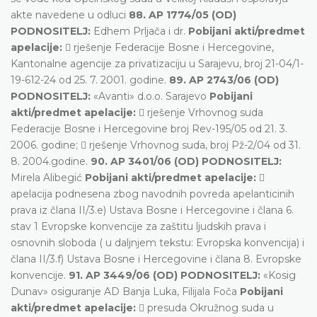
akte navedene u odluci
88. AP 1774/05 (OD)
PODNOSITELJ:
Edhem Prljača i dr.
Pobijani akti/predmet
apelacije:
 rješenje Federacije Bosne i Hercegovine,
Kantonalne agencije za privatizaciju u Sarajevu, broj 21-04/1-
19-612-24 od 25. 7. 2001. godine.
89. AP 2743/06 (OD)
PODNOSITELJ:
«Avanti» d.o.o. Sarajevo
Pobijani
akti/predmet apelacije:
 rješenje Vrhovnog suda
Federacije Bosne i Hercegovine broj Rev-195/05 od 21. 3.
2006. godine;  rješenje Vrhovnog suda, broj Pž-2/04 od 31.
8. 2004.godine.
90. AP 3401/06 (OD) PODNOSITELJ:
Mirela Alibegić
Pobijani akti/predmet apelacije:

apelacija podnesena zbog navodnih povreda apelanticinih
prava iz člana II/3.e) Ustava Bosne i Hercegovine i člana 6.
stav 1 Evropske konvencije za zaštitu ljudskih prava i
osnovnih sloboda ( u daljnjem tekstu: Evropska konvencija) i
člana II/3.f) Ustava Bosne i Hercegovine i člana 8. Evropske
konvencije.
91. AP 3449/06 (OD) PODNOSITELJ:
«Kosig
Dunav» osiguranje AD Banja Luka, Filijala Foča
Pobijani
akti/predmet apelacije:
 presuda Okružnog suda u