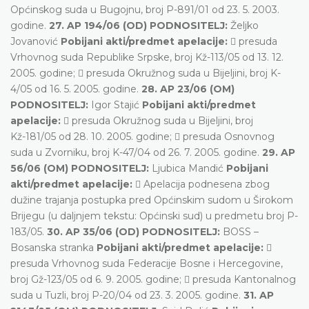
Općinskog suda u Bugojnu, broj P-891/01 od 23. 5. 2003.
godine.
27. AP 194/06 (OD) PODNOSITELJ:
Željko
Jovanović
Pobijani akti/predmet apelacije:
 presuda
Vrhovnog suda Republike Srpske, broj Kž-113/05 od 13. 12.
2005. godine;  presuda Okružnog suda u Bijeljini, broj K-
4/05 od 16. 5. 2005. godine.
28. AP 23/06 (OM)
PODNOSITELJ:
Igor Stajić
Pobijani akti/predmet
apelacije:
 presuda Okružnog suda u Bijeljini, broj
Kž-181/05 od 28. 10. 2005. godine;  presuda Osnovnog
suda u Zvorniku, broj K-47/04 od 26. 7. 2005. godine.
29. AP
56/06 (OM) PODNOSITELJ:
Ljubica Mandić
Pobijani
akti/predmet apelacije:
 Apelacija podnesena zbog
dužine trajanja postupka pred Općinskim sudom u Širokom
Brijegu (u daljnjem tekstu: Općinski sud) u predmetu broj P-
183/05.
30. AP 35/06 (OD) PODNOSITELJ:
BOSS –
Bosanska stranka
Pobijani akti/predmet apelacije:

presuda Vrhovnog suda Federacije Bosne i Hercegovine,
broj Gž-123/05 od 6. 9. 2005. godine;  presuda Kantonalnog
suda u Tuzli, broj P-20/04 od 23. 3. 2005. godine.
31. AP