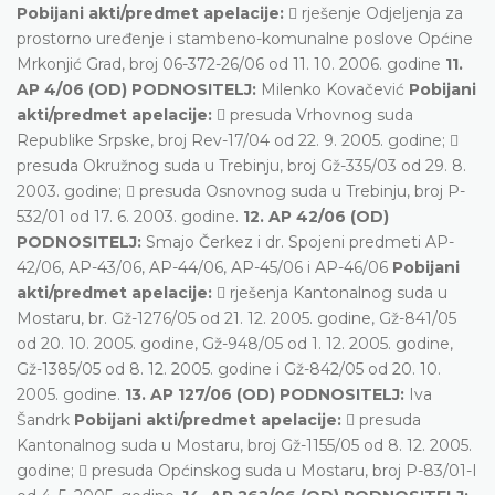
Pobijani akti/predmet apelacije:
 rješenje Odjeljenja za
prostorno uređenje i stambeno-komunalne poslove Općine
Mrkonjić Grad, broj 06-372-26/06 od 11. 10. 2006. godine
11.
AP 4/06 (OD) PODNOSITELJ:
Milenko Kovačević
Pobijani
akti/predmet apelacije:
 presuda Vrhovnog suda
Republike Srpske, broj Rev-17/04 od 22. 9. 2005. godine; 
presuda Okružnog suda u Trebinju, broj Gž-335/03 od 29. 8.
2003. godine;  presuda Osnovnog suda u Trebinju, broj P-
532/01 od 17. 6. 2003. godine.
12. AP 42/06 (OD)
PODNOSITELJ:
Smajo Čerkez i dr. Spojeni predmeti AP-
42/06, AP-43/06, AP-44/06, AP-45/06 i AP-46/06
Pobijani
akti/predmet apelacije:
 rješenja Kantonalnog suda u
Mostaru, br. Gž-1276/05 od 21. 12. 2005. godine, Gž-841/05
od 20. 10. 2005. godine, Gž-948/05 od 1. 12. 2005. godine,
Gž-1385/05 od 8. 12. 2005. godine i Gž-842/05 od 20. 10.
2005. godine.
13. AP 127/06 (OD) PODNOSITELJ:
Iva
Šandrk
Pobijani akti/predmet apelacije:
 presuda
Kantonalnog suda u Mostaru, broj Gž-1155/05 od 8. 12. 2005.
godine;  presuda Općinskog suda u Mostaru, broj P-83/01-I