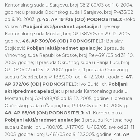
Kantonalnog suda u Sarajevu, broj Gž-2160/03 od 1. 6. 2004.
godine;  presuda Općinskog suda I Sarajevo, broj P-435/02
od 6. 10. 2003. g.
45. AP 191/06 (OD) PODNOSITELJ:
Đoko
Vuković
Pobijani akti/predmet apelacije:
 rješenje
Kantonalnog suda Mostar, broj Gž-1387/05 od 29. 12. 2005.
godine.
46. AP 309/06 (OD) PODNOSITELJ:
Borislav
Stojičević
Pobijani akti/predmet apelacije:
 presuda
Vrhovnog suda Republike Srpske, broj Rev-391/03 od 31. 10.
2005. godine;  presuda Okružnog suda u Banja Luci, broj
Gž-1040/02 od 25. 12. 2002. godine;  presuda Osnovnog
suda u Gradišci, broj P-188/2001 od 14. 12. 2001. godine.
47.
AP 372/06 (OD) PODNOSITELJ:
Ivo Burić i dr.
Pobijani
akti/predmet apelacije:
 presuda Kantonalnog suda u
Mostaru, broj Gž-1488/05 od 15. 12. 2005. godine;  presuda
Općinskog suda u Čapljini, broj P-193/05 od 7. 10. 2005. g.
48. AP 85/06 (OM) PODNOSITELJ:
VF Komerc d.o.o.
Pobijani akti/predmet apelacije:
 presuda Kantonalnog
suda u Zenici, br. U-180/05, U-177/05 i U-183/05, sve od 21. 11.
2005. godine i broj U-181/05 od 9. 12.2005. godine.
49. AP