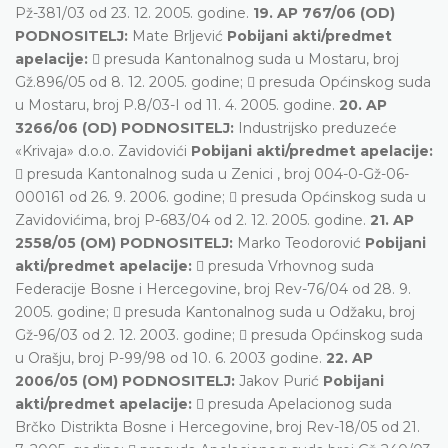
Pž-381/03 od 23. 12. 2005. godine.
19. AP 767/06 (OD)
PODNOSITELJ:
Mate Brljević
Pobijani akti/predmet
apelacije:
 presuda Kantonalnog suda u Mostaru, broj
Gž.896/05 od 8. 12. 2005. godine;  presuda Općinskog suda
u Mostaru, broj P.8/03-I od 11. 4. 2005. godine.
20. AP
3266/06 (OD) PODNOSITELJ:
Industrijsko preduzeće
«Krivaja» d.o.o. Zavidovići
Pobijani akti/predmet apelacije:
 presuda Kantonalnog suda u Zenici , broj 004-0-Gž-06-
000161 od 26. 9. 2006. godine;  presuda Općinskog suda u
Zavidovićima, broj P-683/04 od 2. 12. 2005. godine.
21. AP
2558/05 (OM) PODNOSITELJ:
Marko Teodorović
Pobijani
akti/predmet apelacije:
 presuda Vrhovnog suda
Federacije Bosne i Hercegovine, broj Rev-76/04 od 28. 9.
2005. godine;  presuda Kantonalnog suda u Odžaku, broj
Gž-96/03 od 2. 12. 2003. godine;  presuda Općinskog suda
u Orašju, broj P-99/98 od 10. 6. 2003 godine.
22. AP
2006/05 (OM) PODNOSITELJ:
Jakov Purić
Pobijani
akti/predmet apelacije:
 presuda Apelacionog suda
Brčko Distrikta Bosne i Hercegovine, broj Rev-18/05 od 21.