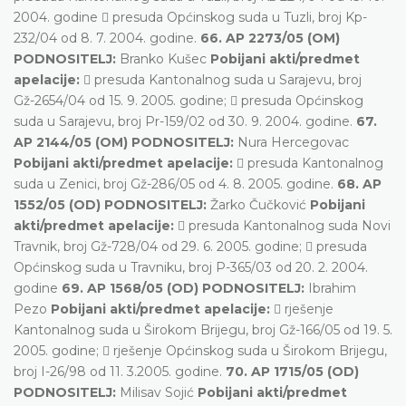
2004. godine  presuda Općinskog suda u Tuzli, broj Kp-
232/04 od 8. 7. 2004. godine.
66. AP 2273/05 (OM)
PODNOSITELJ:
Branko Kušec
Pobijani akti/predmet
apelacije:
 presuda Kantonalnog suda u Sarajevu, broj
Gž-2654/04 od 15. 9. 2005. godine;  presuda Općinskog
suda u Sarajevu, broj Pr-159/02 od 30. 9. 2004. godine.
67.
AP 2144/05 (OM) PODNOSITELJ:
Nura Hercegovac
Pobijani akti/predmet apelacije:
 presuda Kantonalnog
suda u Zenici, broj Gž-286/05 od 4. 8. 2005. godine.
68. AP
1552/05 (OD) PODNOSITELJ:
Žarko Čučković
Pobijani
akti/predmet apelacije:
 presuda Kantonalnog suda Novi
Travnik, broj Gž-728/04 od 29. 6. 2005. godine;  presuda
Općinskog suda u Travniku, broj P-365/03 od 20. 2. 2004.
godine
69. AP 1568/05 (OD) PODNOSITELJ:
Ibrahim
Pezo
Pobijani akti/predmet apelacije:
 rješenje
Kantonalnog suda u Širokom Brijegu, broj Gž-166/05 od 19. 5.
2005. godine;  rješenje Općinskog suda u Širokom Brijegu,
broj I-26/98 od 11. 3.2005. godine.
70. AP 1715/05 (OD)
PODNOSITELJ:
Milisav Sojić
Pobijani akti/predmet