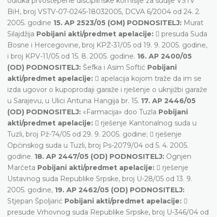
odluka prvostepene disciplinske komisije za sudije VSTV
BiH, broj VSTV-07-0245-18032005, DCVA 6/2004 od 24. 2.
2005. godine
15. AP 2523/05 (OM) PODNOSITELJ:
Murat
Silajdžija
Pobijani akti/predmet apelacije:
 presuda Suda
Bosne i Hercegovine, broj KPŽ-31/05 od 19. 9. 2005. godine,
i broj KPV-11/05 od 15. 8. 2005. godine.
16. AP 2400/05
(OD) PODNOSITELJ:
Šefka i Asim Softić
Pobijani
akti/predmet apelacije:
 apelacija kojom traže da im se
izda ugovor o kupoprodaji garaže i rješenje o uknjižbi garaže
u Sarajevu, u Ulici Antuna Hangija br. 15.
17. AP 2446/05
(OD) PODNOSITELJ:
«Farmacija» doo Tuzla
Pobijani
akti/predmet apelacije:
 rješenje Kantonalnog suda u
Tuzli, broj Pž-74/05 od 29. 9. 2005. godine;  rješenje
Općinskog suda u Tuzli, broj Ps-2079/04 od 5. 4. 2005.
godine.
18. AP 2447/05 (OD) PODNOSITELJ:
Ognjen
Marčeta
Pobijani akti/predmet apelacije:
 rješenje
Ustavnog suda Republike Srpske, broj U-28/05 od 13. 9.
2005. godine,
19. AP 2462/05 (OD) PODNOSITELJ:
Stjepan Špoljarić
Pobijani akti/predmet apelacije:

presude Vrhovnog suda Republike Srpske, broj U-346/04 od