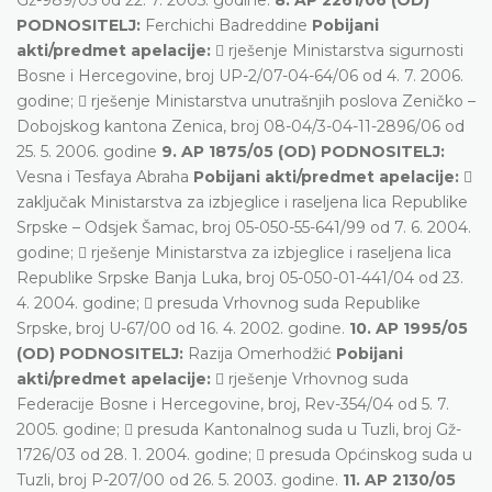
PODNOSITELJ:
Ferchichi Badreddine
Pobijani
akti/predmet apelacije:
 rješenje Ministarstva sigurnosti
Bosne i Hercegovine, broj UP-2/07-04-64/06 od 4. 7. 2006.
godine;  rješenje Ministarstva unutrašnjih poslova Zeničko –
Dobojskog kantona Zenica, broj 08-04/3-04-11-2896/06 od
25. 5. 2006. godine
9. AP 1875/05 (OD) PODNOSITELJ:
Vesna i Tesfaya Abraha
Pobijani akti/predmet apelacije:

zaključak Ministarstva za izbjeglice i raseljena lica Republike
Srpske – Odsjek Šamac, broj 05-050-55-641/99 od 7. 6. 2004.
godine;  rješenje Ministarstva za izbjeglice i raseljena lica
Republike Srpske Banja Luka, broj 05-050-01-441/04 od 23.
4. 2004. godine;  presuda Vrhovnog suda Republike
Srpske, broj U-67/00 od 16. 4. 2002. godine.
10. AP 1995/05
(OD) PODNOSITELJ:
Razija Omerhodžić
Pobijani
akti/predmet apelacije:
 rješenje Vrhovnog suda
Federacije Bosne i Hercegovine, broj, Rev-354/04 od 5. 7.
2005. godine;  presuda Kantonalnog suda u Tuzli, broj Gž-
1726/03 od 28. 1. 2004. godine;  presuda Općinskog suda u
Tuzli, broj P-207/00 od 26. 5. 2003. godine.
11. AP 2130/05