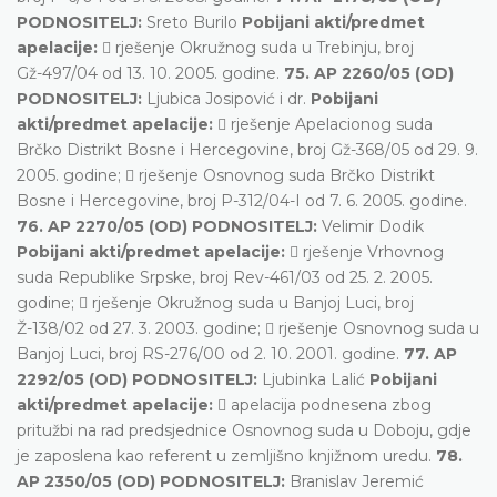
PODNOSITELJ:
Sreto Burilo
Pobijani akti/predmet
apelacije:
 rješenje Okružnog suda u Trebinju, broj
Gž-497/04 od 13. 10. 2005. godine.
75. AP 2260/05 (OD)
PODNOSITELJ:
Ljubica Josipović i dr.
Pobijani
akti/predmet apelacije:
 rješenje Apelacionog suda
Brčko Distrikt Bosne i Hercegovine, broj Gž-368/05 od 29. 9.
2005. godine;  rješenje Osnovnog suda Brčko Distrikt
Bosne i Hercegovine, broj P-312/04-I od 7. 6. 2005. godine.
76. AP 2270/05 (OD) PODNOSITELJ:
Velimir Dodik
Pobijani akti/predmet apelacije:
 rješenje Vrhovnog
suda Republike Srpske, broj Rev-461/03 od 25. 2. 2005.
godine;  rješenje Okružnog suda u Banjoj Luci, broj
Ž-138/02 od 27. 3. 2003. godine;  rješenje Osnovnog suda u
Banjoj Luci, broj RS-276/00 od 2. 10. 2001. godine.
77. AP
2292/05 (OD) PODNOSITELJ:
Ljubinka Lalić
Pobijani
akti/predmet apelacije:
 apelacija podnesena zbog
pritužbi na rad predsjednice Osnovnog suda u Doboju, gdje
je zaposlena kao referent u zemljišno knjižnom uredu.
78.
AP 2350/05 (OD) PODNOSITELJ:
Branislav Jeremić