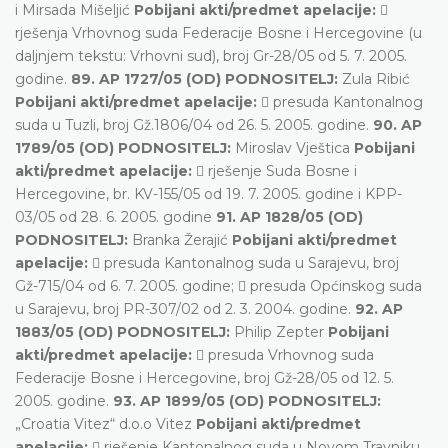
i Mirsada Mišeljić
Pobijani akti/predmet apelacije:

rješenja Vrhovnog suda Federacije Bosne i Hercegovine (u
daljnjem tekstu: Vrhovni sud), broj Gr-28/05 od 5. 7. 2005.
godine.
89. AP 1727/05 (OD) PODNOSITELJ:
Zula Ribić
Pobijani akti/predmet apelacije:
 presuda Kantonalnog
suda u Tuzli, broj Gž.1806/04 od 26. 5. 2005. godine.
90. AP
1789/05 (OD) PODNOSITELJ:
Miroslav Vještica
Pobijani
akti/predmet apelacije:
 rješenje Suda Bosne i
Hercegovine, br. KV-155/05 od 19. 7. 2005. godine i KPP-
03/05 od 28. 6. 2005. godine
91. AP 1828/05 (OD)
PODNOSITELJ:
Branka Žerajić
Pobijani akti/predmet
apelacije:
 presuda Kantonalnog suda u Sarajevu, broj
Gž-715/04 od 6. 7. 2005. godine;  presuda Općinskog suda
u Sarajevu, broj PR-307/02 od 2. 3. 2004. godine.
92. AP
1883/05 (OD) PODNOSITELJ:
Philip Zepter
Pobijani
akti/predmet apelacije:
 presuda Vrhovnog suda
Federacije Bosne i Hercegovine, broj Gž-28/05 od 12. 5.
2005. godine.
93. AP 1899/05 (OD) PODNOSITELJ:
„Croatia Vitez“ d.o.o Vitez
Pobijani akti/predmet
apelacije:
 rješenje Kantonalnog suda u Novom Travniku,