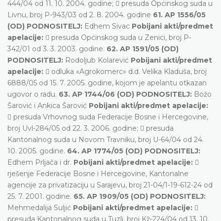
444/04 od 11. 10. 2004. godine;  presuda Općinskog suda u
Livnu, broj P-943/03 od 2. 8. 2004. godine
61. AP 1556/05
(OD) PODNOSITELJ:
Edhem Sivac
Pobijani akti/predmet
apelacije:
 presuda Općinskog suda u Zenici, broj P-
342/01 od 3. 3. 2003. godine.
62. AP 1591/05 (OD)
PODNOSITELJ:
Rodoljub Kolarević
Pobijani akti/predmet
apelacije:
 odluka «Agrokomerc» d.d. Velika Kladuša, broj
6888/05 od 15. 7. 2005. godine, kojom je apelantu otkazan
ugovor o radu.
63. AP 1744/06 (OD) PODNOSITELJ:
Božo
Šarović i Ankica Šarović
Pobijani akti/predmet apelacije:
 presuda Vrhovnog suda Federacije Bosne i Hercegovine,
broj Uvl-284/05 od 22. 3. 2006. godine;  presuda
Kantonalnog suda u Novom Travniku, broj U-64/04 od 24.
10. 2005. godine.
64. AP 1774/05 (OD) PODNOSITELJ:
Edhem Prljača i dr.
Pobijani akti/predmet apelacije:

rješenje Federacije Bosne i Hercegovine, Kantonalne
agencije za privatizaciju u Sarajevu, broj 21-04/1-19-612-24 od
25. 7. 2001. godine.
65. AP 1909/05 (OD) PODNOSITELJ:
Mehmedalija Suljić
Pobijani akti/predmet apelacije:

presuda Kantonalnog suda u Tuzli, broj Kž-224/04 od 13. 10.