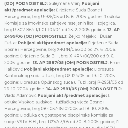
(OD) PODNOSITELJ:
Sulejmana Vranj
Pobijani
akti/predmet apelacije:
 rješenje Suda Bosne i
Hercegovine, broj U-925/05 od 8. 8. 2005. godine;  odluka
Komisije za imovinske zahtjeve raseljenih lica i izbjeglica,
broj R-302-864-1/1-01-101/04 od 23. 2. 2005. godine.
12. AP
2499/06 (OD) PODNOSITELJ:
Željko Mejakić i Dušan
Fuštar
Pobijani akti/predmet apelacije:
 rješenje Suda
Bosne i Hercegovine, broj X-KRN/06/200 od 27. 6. 2006.
godine;  rješenje Suda BiH, broj X-KRN/06/200 od 9. 6.
2006. godine.
13. AP 2587/05 (OM) PODNOSITELJ:
Emin
Halilčević
Pobijani akti/predmet apelacije:
 presuda
Kantonalnog suda u Tuzli, broj Gž-124/05 od 19. 10. 2005.
godine;  presuda Općinskog suda u Tuzli, broj P-2951/03 od
26. 10. 2004. godine.
14. AP 2581/05 (OM) PODNOSITELJ:
Vlado Adamović
Pobijani akti/predmet apelacije:

odluka Visokog sudskog i tužilačkog vijeća Bosne i
Hercegovine, broj 08-1052-18102005 od 18. 10. 2005.
godine;  odluka drugostepene disciplinske komisije za
sudije VSTV BiH , broj DŽVA 3/05 od 30. 8. 2005. godine; 