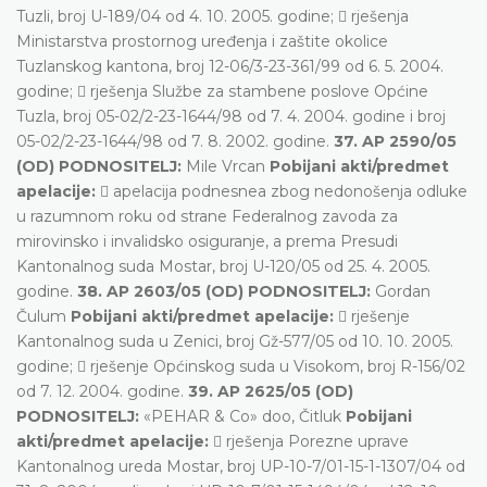
Tuzli, broj U-189/04 od 4. 10. 2005. godine;  rješenja
Ministarstva prostornog uređenja i zaštite okolice
Tuzlanskog kantona, broj 12-06/3-23-361/99 od 6. 5. 2004.
godine;  rješenja Službe za stambene poslove Općine
Tuzla, broj 05-02/2-23-1644/98 od 7. 4. 2004. godine i broj
05-02/2-23-1644/98 od 7. 8. 2002. godine.
37. AP 2590/05
(OD) PODNOSITELJ:
Mile Vrcan
Pobijani akti/predmet
apelacije:
 apelacija podnesnea zbog nedonošenja odluke
u razumnom roku od strane Federalnog zavoda za
mirovinsko i invalidsko osiguranje, a prema Presudi
Kantonalnog suda Mostar, broj U-120/05 od 25. 4. 2005.
godine.
38. AP 2603/05 (OD) PODNOSITELJ:
Gordan
Čulum
Pobijani akti/predmet apelacije:
 rješenje
Kantonalnog suda u Zenici, broj Gž-577/05 od 10. 10. 2005.
godine;  rješenje Općinskog suda u Visokom, broj R-156/02
od 7. 12. 2004. godine.
39. AP 2625/05 (OD)
PODNOSITELJ:
«PEHAR & Co» doo, Čitluk
Pobijani
akti/predmet apelacije:
 rješenja Porezne uprave
Kantonalnog ureda Mostar, broj UP-10-7/01-15-1-1307/04 od