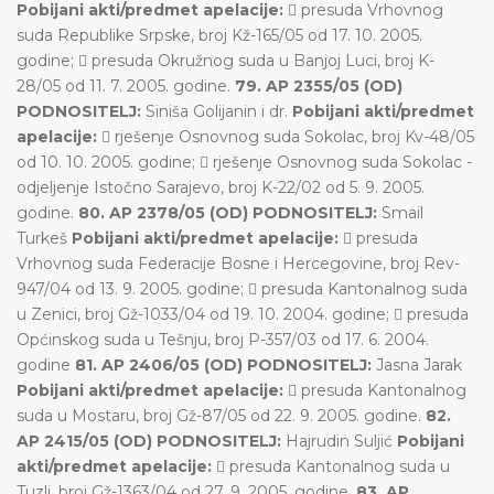
Pobijani akti/predmet apelacije:
 presuda Vrhovnog
suda Republike Srpske, broj Kž-165/05 od 17. 10. 2005.
godine;  presuda Okružnog suda u Banjoj Luci, broj K-
28/05 od 11. 7. 2005. godine.
79. AP 2355/05 (OD)
PODNOSITELJ:
Siniša Golijanin i dr.
Pobijani akti/predmet
apelacije:
 rješenje Osnovnog suda Sokolac, broj Kv-48/05
od 10. 10. 2005. godine;  rješenje Osnovnog suda Sokolac -
odjeljenje Istočno Sarajevo, broj K-22/02 od 5. 9. 2005.
godine.
80. AP 2378/05 (OD) PODNOSITELJ:
Smail
Turkeš
Pobijani akti/predmet apelacije:
 presuda
Vrhovnog suda Federacije Bosne i Hercegovine, broj Rev-
947/04 od 13. 9. 2005. godine;  presuda Kantonalnog suda
u Zenici, broj Gž-1033/04 od 19. 10. 2004. godine;  presuda
Općinskog suda u Tešnju, broj P-357/03 od 17. 6. 2004.
godine
81. AP 2406/05 (OD) PODNOSITELJ:
Jasna Jarak
Pobijani akti/predmet apelacije:
 presuda Kantonalnog
suda u Mostaru, broj Gž-87/05 od 22. 9. 2005. godine.
82.
AP 2415/05 (OD) PODNOSITELJ:
Hajrudin Suljić
Pobijani
akti/predmet apelacije:
 presuda Kantonalnog suda u
Tuzli, broj Gž-1363/04 od 27. 9. 2005. godine.
83. AP