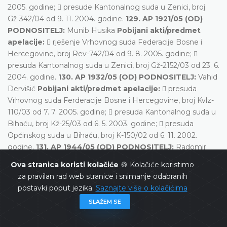
2005. godine;  presude Kantonalnog suda u Zenici, broj
Gž-342/04 od 9. 11. 2004. godine.
129. AP 1921/05 (OD)
PODNOSITELJ:
Munib Husika
Pobijani akti/predmet
apelacije:
 rješenje Vrhovnog suda Federacije Bosne i
Hercegovine, broj Rev-742/04 od 9. 8. 2005. godine; 
presuda Kantonalnog suda u Zenici, broj Gž-2152/03 od 23. 6.
2004. godine.
130. AP 1932/05 (OD) PODNOSITELJ:
Vahid
Dervišić
Pobijani akti/predmet apelacije:
 presuda
Vrhovnog suda Ferderacije Bosne i Hercegovine, broj Kvlz-
110/03 od 7. 7. 2005. godine;  presuda Kantonalnog suda u
Bihaću, broj Kž-25/03 od 6. 5. 2003. godine;  presuda
Općinskog suda u Bihaću, broj K-150/02 od 6. 11. 2002.
godine.
131. AP 1944/05 (OD) PODNOSITELJ:
Radomir
Kukavica
Pobijani akti/predmet apelacije:
 presuda
Ova stranica koristi kolačiće
🍪 Kolačiće koristimo
Okružnog suda Banja Luka, broj Gž-2204/03 od 27. 7. 2005.
za pravilan rad web stranice i snimanje odabranih
godine.
132. AP 1953/05 (OD) PODNOSITELJ:
Tonka Pepić
postavki poput jezika.
Saznajte više o kolačićima
Pobijani akti/predmet apelacije:
 presuda Kantonalnog
SLAŽEM SE
suda u Tuzli, broj U-119/01 od 30. 1. 2002. godine.
133. AP
1990/05 (OD) PODNOSITELJ:
Vjera Bačanović
Pobijani