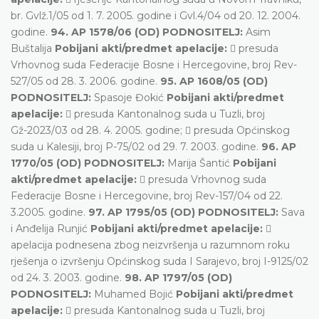
br. Gvlž.1/05 od 1. 7. 2005. godine i Gvl.4/04 od 20. 12. 2004.
godine.
94. AP 1578/06 (OD) PODNOSITELJ:
Asim
Buštalija
Pobijani akti/predmet apelacije:
 presuda
Vrhovnog suda Federacije Bosne i Hercegovine, broj Rev-
527/05 od 28. 3. 2006. godine.
95. AP 1608/05 (OD)
PODNOSITELJ:
Spasoje Đokić
Pobijani akti/predmet
apelacije:
 presuda Kantonalnog suda u Tuzli, broj
Gž-2023/03 od 28. 4. 2005. godine;  presuda Općinskog
suda u Kalesiji, broj P-75/02 od 29. 7. 2003. godine.
96. AP
1770/05 (OD) PODNOSITELJ:
Marija Šantić
Pobijani
akti/predmet apelacije:
 presuda Vrhovnog suda
Federacije Bosne i Hercegovine, broj Rev-157/04 od 22.
3.2005. godine.
97. AP 1795/05 (OD) PODNOSITELJ:
Sava
i Anđelija Runjić
Pobijani akti/predmet apelacije:

apelacija podnesena zbog neizvršenja u razumnom roku
rješenja o izvršenju Općinskog suda I Sarajevo, broj I-9125/02
od 24. 3. 2003. godine.
98. AP 1797/05 (OD)
PODNOSITELJ:
Muhamed Bojić
Pobijani akti/predmet
apelacije:
 presuda Kantonalnog suda u Tuzli, broj