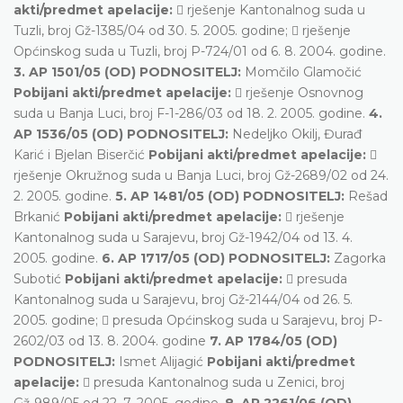
akti/predmet apelacije:
 rješenje Kantonalnog suda u
Tuzli, broj Gž-1385/04 od 30. 5. 2005. godine;  rješenje
Općinskog suda u Tuzli, broj P-724/01 od 6. 8. 2004. godine.
3. AP 1501/05 (OD) PODNOSITELJ:
Momčilo Glamočić
Pobijani akti/predmet apelacije:
 rješenje Osnovnog
suda u Banja Luci, broj F-1-286/03 od 18. 2. 2005. godine.
4.
AP 1536/05 (OD) PODNOSITELJ:
Nedeljko Okilj, Đurađ
Karić i Bjelan Biserčić
Pobijani akti/predmet apelacije:

rješenje Okružnog suda u Banja Luci, broj Gž-2689/02 od 24.
2. 2005. godine.
5. AP 1481/05 (OD) PODNOSITELJ:
Rešad
Brkanić
Pobijani akti/predmet apelacije:
 rješenje
Kantonalnog suda u Sarajevu, broj Gž-1942/04 od 13. 4.
2005. godine.
6. AP 1717/05 (OD) PODNOSITELJ:
Zagorka
Subotić
Pobijani akti/predmet apelacije:
 presuda
Kantonalnog suda u Sarajevu, broj Gž-2144/04 od 26. 5.
2005. godine;  presuda Općinskog suda u Sarajevu, broj P-
2602/03 od 13. 8. 2004. godine
7. AP 1784/05 (OD)
PODNOSITELJ:
Ismet Alijagić
Pobijani akti/predmet
apelacije:
 presuda Kantonalnog suda u Zenici, broj
Gž-989/05 od 22. 7. 2005. godine.
8. AP 2261/06 (OD)