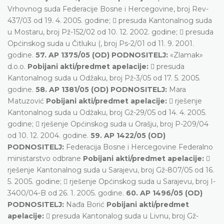
Vrhovnog suda Federacije Bosne i Hercegovine, broj Rev-
437/03 od 19. 4. 2005. godine;  presuda Kantonalnog suda
u Mostaru, broj Pž-152/02 od 10. 12. 2002. godine;  presuda
Općinskog suda u Čitluku (, broj Ps-2/01 od 11. 9. 2001.
godine.
57. AP 1375/05 (OD) PODNOSITELJ:
«Zlamak»
d.o.o.
Pobijani akti/predmet apelacije:
 presuda
Kantonalnog suda u Odžaku, broj Pž-3/05 od 17. 5. 2005.
godine.
58. AP 1381/05 (OD) PODNOSITELJ:
Mara
Matuzović
Pobijani akti/predmet apelacije:
 rješenje
Kantonalnog suda u Odžaku, broj Gž-29/05 od 14. 4. 2005.
godine;  rješenje Općinskog suda u Orašju, broj P-209/04
od 10. 12. 2004. godine.
59. AP 1422/05 (OD)
PODNOSITELJ:
Federacija Bosne i Hercegovine Federalno
ministarstvo odbrane
Pobijani akti/predmet apelacije:

rješenje Kantonalnog suda u Sarajevu, broj Gž-807/05 od 16.
5. 2005. godine;  rješenje Općinskog suda u Sarajevu, broj I-
3400/04-B od 26. 1. 2005. godine.
60. AP 1496/05 (OD)
PODNOSITELJ:
Nađa Borić
Pobijani akti/predmet
apelacije:
 presuda Kantonalog suda u Livnu, broj Gž-