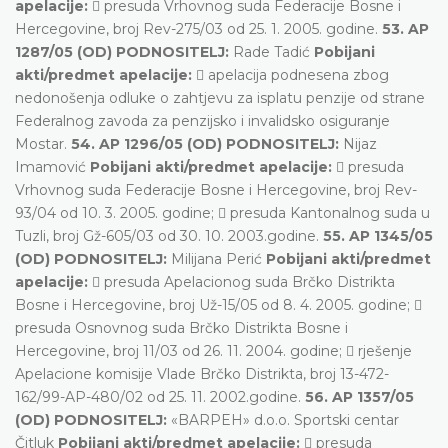
apelacije:
 presuda Vrhovnog suda Federacije Bosne i
Hercegovine, broj Rev-275/03 od 25. 1. 2005. godine.
53. AP
1287/05 (OD) PODNOSITELJ:
Rade Tadić
Pobijani
akti/predmet apelacije:
 apelacija podnesena zbog
nedonošenja odluke o zahtjevu za isplatu penzije od strane
Federalnog zavoda za penzijsko i invalidsko osiguranje
Mostar.
54. AP 1296/05 (OD) PODNOSITELJ:
Nijaz
Imamović
Pobijani akti/predmet apelacije:
 presuda
Vrhovnog suda Federacije Bosne i Hercegovine, broj Rev-
93/04 od 10. 3. 2005. godine;  presuda Kantonalnog suda u
Tuzli, broj Gž-605/03 od 30. 10. 2003.godine.
55. AP 1345/05
(OD) PODNOSITELJ:
Milijana Perić
Pobijani akti/predmet
apelacije:
 presuda Apelacionog suda Brčko Distrikta
Bosne i Hercegovine, broj Už-15/05 od 8. 4. 2005. godine; 
presuda Osnovnog suda Brčko Distrikta Bosne i
Hercegovine, broj 11/03 od 26. 11. 2004. godine;  rješenje
Apelacione komisije Vlade Brčko Distrikta, broj 13-472-
162/99-AP-480/02 od 25. 11. 2002.godine.
56. AP 1357/05
(OD) PODNOSITELJ:
«BARPEH» d.o.o. Sportski centar
Čitluk
Pobijani akti/predmet apelacije:
 presuda