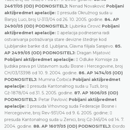
2467/05 (OD) PODNOSITELJ:
Nenad Novaković
Pobijani
akti/predmet apelacije:
 presuda Okružnog suda u
Banjoj Luci, broj U-313/04 od 26. 10. 2005. godine.
84. AP
2490/05 (OD) PODNOSITELJ:
Ljubinka Ćirović
Pobijani
akti/predmet apelacije:
 apelacija podnesena radi
ostvarivanja potraživanja stare devizne štednje kod
Ljubljanske banke d.d. Ljubljana, Glavna filijala Sarajevo.
85.
AP 2499/05 (OD) PODNOSITELJ:
Dragan Mijatović
Pobijani akti/predmet apelacije:
 Odluke Komisije za
ljudska prava pri Ustavnom sudu Bosne i Hercegovine, broj
CH/03/13398 od 10. 9. 2004. godine.
86. AP 1474/05 (OD)
PODNOSITELJ:
Mumina Čorbića
Pobijani akti/predmet
apelacije:
 presuda Kantonalnog suda u Tuzli, broj
Gž-1878/04 od 31. 5. 2005. godine.
87. AP 1606/05 (OD)
PODNOSITELJ:
Petar Pavlović
Pobijani akti/predmet
apelacije:
 presuda Vrhovnog suda Federacije Bosne i
Hercegovine, broj Rev-931/04 od 9. 6. 2005. godine; 
presuda Kantonalnog suda u Zenici, broj Gž-345/04 od 14. 7.
2004. godine.
88. AP 1607/05 (OD) PODNOSITELJ:
Đorđo