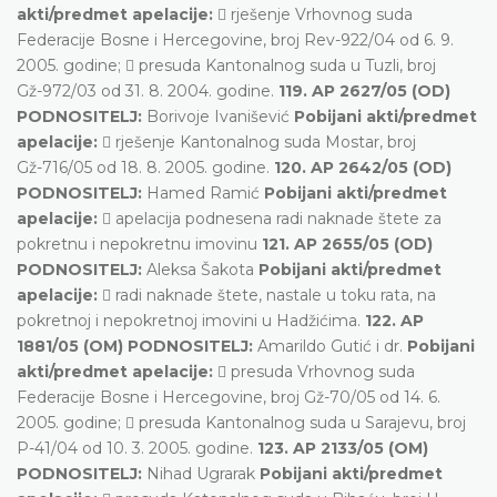
akti/predmet apelacije:
 rješenje Vrhovnog suda
Federacije Bosne i Hercegovine, broj Rev-922/04 od 6. 9.
2005. godine;  presuda Kantonalnog suda u Tuzli, broj
Gž-972/03 od 31. 8. 2004. godine.
119. AP 2627/05 (OD)
PODNOSITELJ:
Borivoje Ivanišević
Pobijani akti/predmet
apelacije:
 rješenje Kantonalnog suda Mostar, broj
Gž-716/05 od 18. 8. 2005. godine.
120. AP 2642/05 (OD)
PODNOSITELJ:
Hamed Ramić
Pobijani akti/predmet
apelacije:
 apelacija podnesena radi naknade štete za
pokretnu i nepokretnu imovinu
121. AP 2655/05 (OD)
PODNOSITELJ:
Aleksa Šakota
Pobijani akti/predmet
apelacije:
 radi naknade štete, nastale u toku rata, na
pokretnoj i nepokretnoj imovini u Hadžićima.
122. AP
1881/05 (OM) PODNOSITELJ:
Amarildo Gutić i dr.
Pobijani
akti/predmet apelacije:
 presuda Vrhovnog suda
Federacije Bosne i Hercegovine, broj Gž-70/05 od 14. 6.
2005. godine;  presuda Kantonalnog suda u Sarajevu, broj
P-41/04 od 10. 3. 2005. godine.
123. AP 2133/05 (OM)
PODNOSITELJ:
Nihad Ugrarak
Pobijani akti/predmet