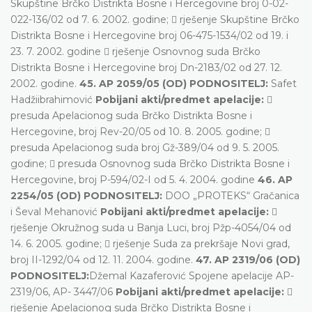
Skupštine Brčko Distrikta Bosne i Hercegovine broj 0-02-
022-136/02 od 7. 6. 2002. godine;  rješenje Skupštine Brčko
Distrikta Bosne i Hercegovine broj 06-475-1534/02 od 19. i
23. 7. 2002. godine  rješenje Osnovnog suda Brčko
Distrikta Bosne i Hercegovine broj Dn-2183/02 od 27. 12.
2002. godine.
45. AP 2059/05 (OD) PODNOSITELJ:
Safet
Hadžiibrahimović
Pobijani akti/predmet apelacije:

presuda Apelacionog suda Brčko Distrikta Bosne i
Hercegovine, broj Rev-20/05 od 10. 8. 2005. godine; 
presuda Apelacionog suda broj Gž-389/04 od 9. 5. 2005.
godine;  presuda Osnovnog suda Brčko Distrikta Bosne i
Hercegovine, broj P-594/02-I od 5. 4. 2004. godine
46. AP
2254/05 (OD) PODNOSITELJ:
DOO „PROTEKS“ Gračanica
i Ševal Mehanović
Pobijani akti/predmet apelacije:

rješenje Okružnog suda u Banja Luci, broj Pžp-4054/04 od
14. 6. 2005. godine;  rješenje Suda za prekršaje Novi grad,
broj II-1292/04 od 12. 11. 2004. godine.
47. AP 2319/06 (OD)
PODNOSITELJ:
Džemal Kazaferović Spojene apelacije AP-
2319/06, AP- 3447/06
Pobijani akti/predmet apelacije:

rješenje Apelacionog suda Brčko Distrikta Bosne i