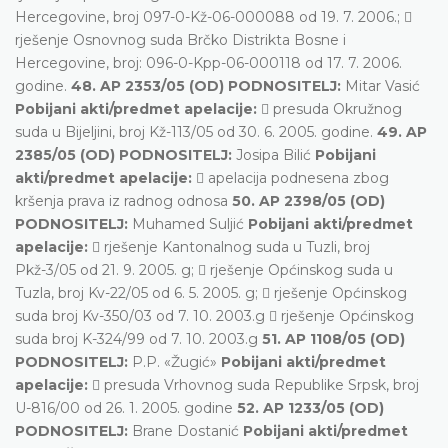
Hercegovine, broj 097-0-Kž-06-000088 od 19. 7. 2006.; 
rješenje Osnovnog suda Brčko Distrikta Bosne i
Hercegovine, broj: 096-0-Kpp-06-000118 od 17. 7. 2006.
godine.
48. AP 2353/05 (OD) PODNOSITELJ:
Mitar Vasić
Pobijani akti/predmet apelacije:
 presuda Okružnog
suda u Bijeljini, broj Kž-113/05 od 30. 6. 2005. godine.
49. AP
2385/05 (OD) PODNOSITELJ:
Josipa Bilić
Pobijani
akti/predmet apelacije:
 apelacija podnesena zbog
kršenja prava iz radnog odnosa
50. AP 2398/05 (OD)
PODNOSITELJ:
Muhamed Suljić
Pobijani akti/predmet
apelacije:
 rješenje Kantonalnog suda u Tuzli, broj
Pkž-3/05 od 21. 9. 2005. g;  rješenje Općinskog suda u
Tuzla, broj Kv-22/05 od 6. 5. 2005. g;  rješenje Općinskog
suda broj Kv-350/03 od 7. 10. 2003.g  rješenje Općinskog
suda broj K-324/99 od 7. 10. 2003.g
51. AP 1108/05 (OD)
PODNOSITELJ:
P.P. «Žugić»
Pobijani akti/predmet
apelacije:
 presuda Vrhovnog suda Republike Srpsk, broj
U-816/00 od 26. 1. 2005. godine
52. AP 1233/05 (OD)
PODNOSITELJ:
Brane Dostanić
Pobijani akti/predmet