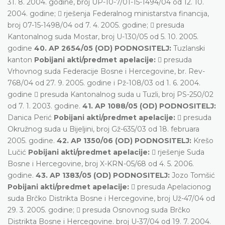
31. 8. 2004. godine, broj UP-10-7/01-15-1494/04 od 12. 10.
2004. godine;  rješenja Federalnog ministarstva financija,
broj 07-15-1498/04 od 7. 4. 2005. godine;  presuda
Kantonalnog suda Mostar, broj U-130/05 od 5. 10. 2005.
godine
40. AP 2654/05 (OD) PODNOSITELJ:
Tuzlanski
kanton
Pobijani akti/predmet apelacije:
 presuda
Vrhovnog suda Federacije Bosne i Hercegovine, br. Rev-
768/04 od 27. 9. 2005. godine i Pž-108/03 od 1. 6. 2004.
godine  presuda Kantonalnog suda u Tuzli, broj PS-250/02
od 7. 1. 2003. godine.
41. AP 1088/05 (OD) PODNOSITELJ:
Danica Perić
Pobijani akti/predmet apelacije:
 presuda
Okružnog suda u Bijeljini, broj Gž-635/03 od 18. februara
2005. godine.
42. AP 1350/06 (OD) PODNOSITELJ:
Krešo
Lučić
Pobijani akti/predmet apelacije:
 rješenje Suda
Bosne i Hercegovine, broj X-KRN-05/68 od 4. 5. 2006.
godine.
43. AP 1383/05 (OD) PODNOSITELJ:
Jozo Tomšić
Pobijani akti/predmet apelacije:
 presuda Apelacionog
suda Brčko Distrikta Bosne i Hercegovine, broj Už-47/04 od
29. 3. 2005. godine;  presuda Osnovnog suda Brčko
Distrikta Bosne i Hercegovine. broj U-37/04 od 19. 7. 2004.