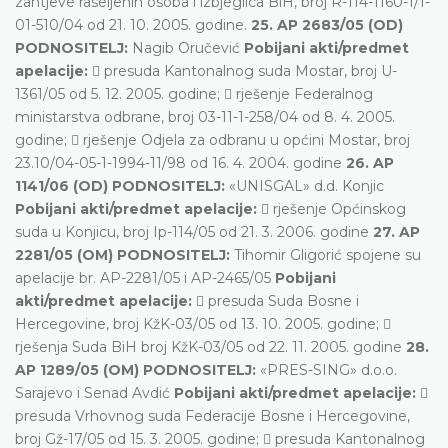
zahtjeve raseljenih osoba i izbjeglica BiH, broj R-114-1160-1/1-
01-510/04 od 21. 10. 2005. godine.
25. AP 2683/05 (OD)
PODNOSITELJ:
Nagib Oručević
Pobijani akti/predmet
apelacije:
 presuda Kantonalnog suda Mostar, broj U-
1361/05 od 5. 12. 2005. godine;  rješenje Federalnog
ministarstva odbrane, broj 03-11-1-258/04 od 8. 4. 2005.
godine;  rješenje Odjela za odbranu u općini Mostar, broj
23.10/04-05-1-1994-11/98 od 16. 4. 2004. godine
26. AP
1141/06 (OD) PODNOSITELJ:
«UNISGAL» d.d. Konjic
Pobijani akti/predmet apelacije:
 rješenje Općinskog
suda u Konjicu, broj Ip-114/05 od 21. 3. 2006. godine
27. AP
2281/05 (OM) PODNOSITELJ:
Tihomir Gligorić spojene su
apelacije br. AP-2281/05 i AP-2465/05
Pobijani
akti/predmet apelacije:
 presuda Suda Bosne i
Hercegovine, broj KžK-03/05 od 13. 10. 2005. godine; 
rješenja Suda BiH broj KžK-03/05 od 22. 11. 2005. godine
28.
AP 1289/05 (OM) PODNOSITELJ:
«PRES-SING» d.o.o.
Sarajevo i Senad Avdić
Pobijani akti/predmet apelacije:

presuda Vrhovnog suda Federacije Bosne i Hercegovine,
broj Gž-17/05 od 15. 3. 2005. godine;  presuda Kantonalnog