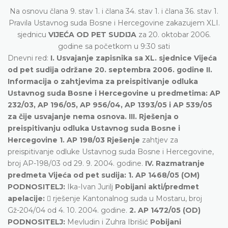
Na osnovu člana 9. stav 1. i člana 34. stav 1. i člana 36. stav 1.
Pravila Ustavnog suda Bosne i Hercegovine zakazujem XLI.
sjednicu
VIJEĆA OD PET SUDIJA
za 20. oktobar 2006.
godine sa početkom u 9:30 sati
Dnevni red:
I. Usvajanje zapisnika sa XL. sjednice Vijeća
od pet sudija održane 20. septembra 2006. godine II.
Informacija o zahtjevima za preispitivanje odluka
Ustavnog suda Bosne i Hercegovine u predmetima: AP
232/03, AP 196/05, AP 956/04, AP 1393/05 i AP 539/05
za čije usvajanje nema osnova. III. Rješenja o
preispitivanju odluka Ustavnog suda Bosne i
Hercegovine
1. AP 198/03 Rješenje
zahtjev za
preispitivanje odluke Ustavnog suda Bosne i Hercegovine,
broj AP-198/03 od 29. 9. 2004. godine.
IV. Razmatranje
predmeta Vijeća od pet sudija:
1. AP 1468/05 (OM)
PODNOSITELJ:
Ika-Ivan Jurilj
Pobijani akti/predmet
apelacije:
 rješenje Kantonalnog suda u Mostaru, broj
Gž-204/04 od 4. 10. 2004. godine.
2. AP 1472/05 (OD)
PODNOSITELJ:
Mevludin i Zuhra Ibrišić
Pobijani