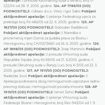
apelacije:
 presuda Katonalnog suda u Bihaću, broj U-
222/04 od 28. 9. 2005. godine.
124. AP 1786/05 (OD)
PODNOSITELJ:
«Ukras» d.o.o. Vitez i Igor Šakić
Pobijani
akti/predmet apelacije:
 rješenje Federalnog vijeća za
prekršaje broj Pž-486/05 od 22. 6. 2005. godine.
125. AP
1827/05 (OD) PODNOSITELJ:
Slobodan Radišković
Pobijani akti/predmet apelacije:
 Naredba o
privremenoj mjeri Doma za ljudska prava za Bosnu i
Hercegovinu, broj CH/03/13660 od 26. 6. 2003. godine.
126.
AP 1898/05 (OD) PODNOSITELJ:
Josip Martinčić
Pobijani
akti/predmet apelacije:
 presuda Vrhovnog suda
Republike Srpske, broj Kž-69/05 od 21. 6.2005. godine; 
presuda Okružnog suda u Banjoj Luci, broj K-3/05 od 22. 3.
2005. godine.
127. AP 1911/05 (OD) PODNOSITELJ:
Nadežda Jović
Pobijani akti/predmet apelacije:

Apelacija podnesena zbog nemogućnosti uspostave radno-
pravnog statusa i nemogućnosti povrata imovine
128. AP
1919/05 (OD) PODNOSITELJ:
Ismet Šehić
Pobijani
akti/predmet apelacije:
 rješenje Vrhovnog suda
Federacije Bosne i Hercegovine, broj Rev-943/04 od 1. 9.