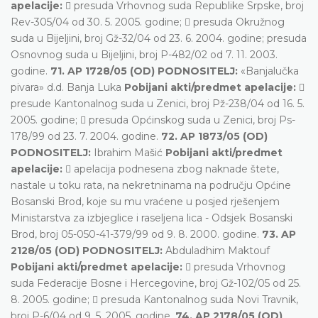
apelacije:
 presuda Vrhovnog suda Republike Srpske, broj
Rev-305/04 od 30. 5. 2005. godine;  presuda Okružnog
suda u Bijeljini, broj Gž-32/04 od 23. 6. 2004. godine; presuda
Osnovnog suda u Bijeljini, broj P-482/02 od 7. 11. 2003.
godine.
71. AP 1728/05 (OD) PODNOSITELJ:
«Banjalučka
pivara» d.d. Banja Luka
Pobijani akti/predmet apelacije:

presude Kantonalnog suda u Zenici, broj Pž-238/04 od 16. 5.
2005. godine;  presuda Općinskog suda u Zenici, broj Ps-
178/99 od 23. 7. 2004. godine.
72. AP 1873/05 (OD)
PODNOSITELJ:
Ibrahim Mašić
Pobijani akti/predmet
apelacije:
 apelacija podnesena zbog naknade štete,
nastale u toku rata, na nekretninama na području Općine
Bosanski Brod, koje su mu vraćene u posjed rješenjem
Ministarstva za izbjeglice i raseljena lica - Odsjek Bosanski
Brod, broj 05-050-41-379/99 od 9. 8. 2000. godine.
73. AP
2128/05 (OD) PODNOSITELJ:
Abduladhim Maktouf
Pobijani akti/predmet apelacije:
 presuda Vrhovnog
suda Federacije Bosne i Hercegovine, broj Gž-102/05 od 25.
8. 2005. godine;  presuda Kantonalnog suda Novi Travnik,
broj P-6/04 od 9. 5. 2005. godine.
74. AP 2178/05 (OD)