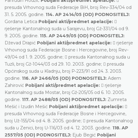
Fahrudin Hodžić
Pobijani akti/predmet apelacije:

presuda Vrhovnog suda Federacije BiH, broj Rev-334/04 od
31. 5. 2005. godine.
114. AP 2414/05 (OD) PODNOSITELJ:
Gordana Letica
Pobijani akti/predmet apelacije:

rješenje Kantonalnog suda u Sarajevu, broj Gž-331/04 od 9.
9. 2005. godine.
115. AP 2449/05 (OD) PODNOSITELJ:
Dževad Drapić
Pobijani akti/predmet apelacije:
 rješenje
Vrhovnog suda Federacije Bosne i Hercegovine, broj Rev-
49/04 od 1. 9. 2005. godine;  presuda Kantonalnog suda u
Tuzli, broj Gž-1044/03 od 29. 10. 2003. godine;  presuda
Općinskog suda u Kladnju, broj P-223/91 od 24. 3. 2003.
godine.
116. AP 2466/05 (OD) PODNOSITELJ:
Adem
Zahirović
Pobijani akti/predmet apelacije:
 rješenje
Kantonalnog suda Mostar, broj Gž-205/05 od 6. 10. 2005.
godine.
117. AP 2488/05 (OD) PODNOSITELJ:
Zumreta
Mešić i Izudin Mešić
Pobijani akti/predmet apelacije:

presuda Vrhovnog suda Federacije Bosne i Hercegovine,
broj Už-155/04 od 4. 8. 2005. godine;  presuda Kantonalnog
suda u Zenici, broj U-116/03 od 4. 12. 2003. godine.
118. AP
2557/05 (OD) PODNOSITELJ:
Ejub Begić
Pobijani