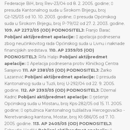
Federacije BiH, broj Rev-23/04 od 8. 2. 2005. godine; 
presuda Kantonalnog suda u Širokom Brijegu, broj
Gž-125/03 od 10. 10. 2003. godine;  presuda Općinskog
suda u Širokom Brijegu, broj P-79/02 od 27. 2. 2003. godine.
109. AP 2272/05 (OD) PODNOSITELJ:
Franjo Barać
Pobijani akti/predmet apelacije:
 apelacija podnesena
zbog neučinkovitog rada Općinskog suda u Livnu i naknade
financijskih sredstava.
110. AP 2359/05 (OD)
PODNOSITELJ:
Rifa Halipi
Pobijani akti/predmet
apelacije:
 Apelacija podnesena protiv Kliničkog Centra
Sarajevo
111. AP 2381/05 (OD) PODNOSITELJ:
Žarko
Lazarević
Pobijani akti/predmet apelacije:
 presuda
Kantonalnog suda u Tuzli, broj U-292/04 od 22. 9. 2005.
godine.
112. AP 2393/05 (OD) PODNOSITELJ:
Džemal
Kadrić
Pobijani akti/predmet apelacije:
 rješenje
Općinskog suda u Mostaru, broj Kps-282/05 od 15. 11. 2005.
godine;  optužnica Kantonalnog tužilaštva Hercegovačko -
Neretvanskog kantona, Mostar, broj Kt-586/05 od 7. 10.
2005. godine.
113. AP 2405/05 (OD) PODNOSITELJ: