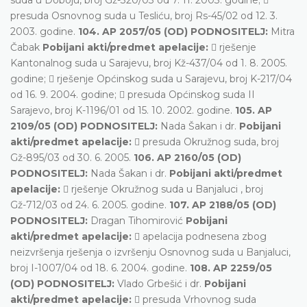
presuda Osnovnog suda u Tesliću, broj Rs-45/02 od 12. 3.
2003. godine.
104. AP 2057/05 (OD) PODNOSITELJ:
Mitra
Čabak
Pobijani akti/predmet apelacije:
 rješenje
Kantonalnog suda u Sarajevu, broj Kž-437/04 od 1. 8. 2005.
godine;  rješenje Općinskog suda u Sarajevu, broj K-217/04
od 16. 9. 2004. godine;  presuda Općinskog suda II
Sarajevo, broj K-1196/01 od 15. 10. 2002. godine.
105. AP
2109/05 (OD) PODNOSITELJ:
Nada Šakan i dr.
Pobijani
akti/predmet apelacije:
 presuda Okružnog suda, broj
Gž-895/03 od 30. 6. 2005.
106. AP 2160/05 (OD)
PODNOSITELJ:
Nada Šakan i dr.
Pobijani akti/predmet
apelacije:
 rješenje Okružnog suda u Banjaluci , broj
Gž-712/03 od 24. 6. 2005. godine.
107. AP 2188/05 (OD)
PODNOSITELJ:
Dragan Tihomirović
Pobijani
akti/predmet apelacije:
 apelacija podnesena zbog
neizvršenja rješenja o izvršenju Osnovnog suda u Banjaluci,
broj I-1007/04 od 18. 6. 2004. godine.
108. AP 2259/05
(OD) PODNOSITELJ:
Vlado Grbešić i dr.
Pobijani
akti/predmet apelacije:
 presuda Vrhovnog suda