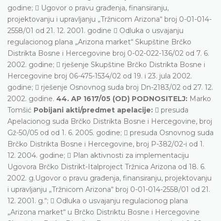
godine;  Ugovor o pravu građenja, finansiranju,
projektovanju i upravljanju „Tržnicom Arizona“ broj 0-01-014-
2558/01 od 21. 12. 2001. godine  Odluka o usvajanju
regulacionog plana „Arizona market“ Skupštine Brčko
Distrikta Bosne i Hercegovine broj 0-02-022-136/02 od 7. 6.
2002. godine;  rješenje Skupštine Brčko Distrikta Bosne i
Hercegovine broj 06-475-1534/02 od 19. i 23. jula 2002.
godine;  rješenje Osnovnog suda broj Dn-2183/02 od 27. 12.
2002. godine.
44. AP 1617/05 (OD) PODNOSITELJ:
Marko
Tomšić
Pobijani akti/predmet apelacije:
 presuda
Apelacionog suda Brčko Distrikta Bosne i Hercegovine, broj
Gž-50/05 od od 1. 6. 2005. godine;  presuda Osnovnog suda
Brčko Distrikta Bosne i Hercegovine, broj P-382/02-i od 1.
12. 2004. godine;  Plan aktivnosti za implementaciju
Ugovora Brčko Distrikt-Italproject Tržnica Arizona od 18. 6.
2002. g.Ugovor o pravu građenja, finansiranju, projektovanju
i upravljanju „Tržnicom Arizona“ broj 0-01-014-2558/01 od 21.
12. 2001. g.“;  Odluka o usvajanju regulacionog plana
„Arizona market“ u Brčko Distriktu Bosne i Hercegovine