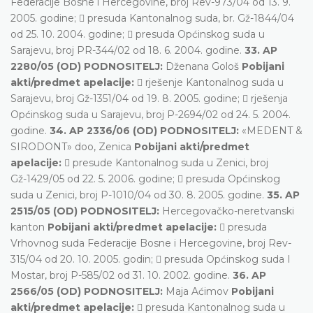
Federacije Bosne i Hercegovine, broj Rev-973/04 od 13. 9.
2005. godine;  presuda Kantonalnog suda, br. Gž-1844/04
od 25. 10. 2004. godine;  presuda Općinskog suda u
Sarajevu, broj PR-344/02 od 18. 6. 2004. godine.
33. AP
2280/05 (OD) PODNOSITELJ:
Dženana Gološ
Pobijani
akti/predmet apelacije:
 rješenje Kantonalnog suda u
Sarajevu, broj Gž-1351/04 od 19. 8. 2005. godine;  rješenja
Općinskog suda u Sarajevu, broj P-2694/02 od 24. 5. 2004.
godine.
34. AP 2336/06 (OD) PODNOSITELJ:
«MEDENT &
SIRODONT» doo, Zenica
Pobijani akti/predmet
apelacije:
 presude Kantonalnog suda u Zenici, broj
Gž-1429/05 od 22. 5. 2006. godine;  presuda Općinskog
suda u Zenici, broj P-1010/04 od 30. 8. 2005. godine.
35. AP
2515/05 (OD) PODNOSITELJ:
Hercegovačko-neretvanski
kanton
Pobijani akti/predmet apelacije:
 presuda
Vrhovnog suda Federacije Bosne i Hercegovine, broj Rev-
315/04 od 20. 10. 2005. godin;  presuda Općinskog suda I
Mostar, broj P-585/02 od 31. 10. 2002. godine.
36. AP
2566/05 (OD) PODNOSITELJ:
Maja Aćimov
Pobijani
akti/predmet apelacije:
 presuda Kantonalnog suda u