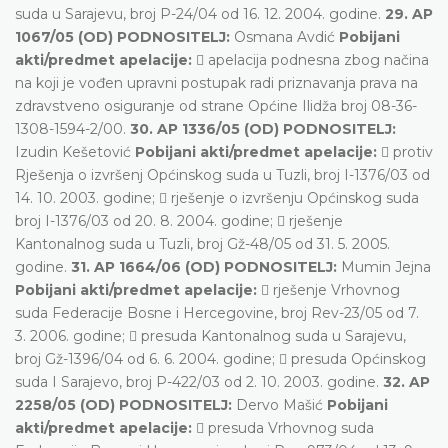
suda u Sarajevu, broj P-24/04 od 16. 12. 2004. godine.
29. AP
1067/05 (OD) PODNOSITELJ:
Osmana Avdić
Pobijani
akti/predmet apelacije:
 apelacija podnesna zbog načina
na koji je vođen upravni postupak radi priznavanja prava na
zdravstveno osiguranje od strane Općine Ilidža broj 08-36-
1308-1594-2/00.
30. AP 1336/05 (OD) PODNOSITELJ:
Izudin Kešetović
Pobijani akti/predmet apelacije:
 protiv
Rješenja o izvršenj Općinskog suda u Tuzli, broj I-1376/03 od
14. 10. 2003. godine;  rješenje o izvršenju Općinskog suda
broj I-1376/03 od 20. 8. 2004. godine;  rješenje
Kantonalnog suda u Tuzli, broj Gž-48/05 od 31. 5. 2005.
godine.
31. AP 1664/06 (OD) PODNOSITELJ:
Mumin Jejna
Pobijani akti/predmet apelacije:
 rješenje Vrhovnog
suda Federacije Bosne i Hercegovine, broj Rev-23/05 od 7.
3. 2006. godine;  presuda Kantonalnog suda u Sarajevu,
broj Gž-1396/04 od 6. 6. 2004. godine;  presuda Općinskog
suda I Sarajevo, broj P-422/03 od 2. 10. 2003. godine.
32. AP
2258/05 (OD) PODNOSITELJ:
Dervo Mašić
Pobijani
akti/predmet apelacije:
 presuda Vrhovnog suda