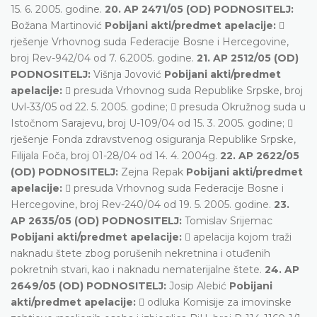
15. 6. 2005. godine.
20. AP 2471/05 (OD) PODNOSITELJ:
Božana Martinović
Pobijani akti/predmet apelacije:

rješenje Vrhovnog suda Federacije Bosne i Hercegovine,
broj Rev-942/04 od 7. 6.2005. godine.
21. AP 2512/05 (OD)
PODNOSITELJ:
Višnja Jovović
Pobijani akti/predmet
apelacije:
 presuda Vrhovnog suda Republike Srpske, broj
Uvl-33/05 od 22. 5. 2005. godine;  presuda Okružnog suda u
Istočnom Sarajevu, broj U-109/04 od 15. 3. 2005. godine; 
rješenje Fonda zdravstvenog osiguranja Republike Srpske,
Filijala Foča, broj 01-28/04 od 14. 4. 2004g.
22. AP 2622/05
(OD) PODNOSITELJ:
Zejna Repak
Pobijani akti/predmet
apelacije:
 presuda Vrhovnog suda Federacije Bosne i
Hercegovine, broj Rev-240/04 od 19. 5. 2005. godine.
23.
AP 2635/05 (OD) PODNOSITELJ:
Tomislav Srijemac
Pobijani akti/predmet apelacije:
 apelacija kojom traži
naknadu štete zbog porušenih nekretnina i otuđenih
pokretnih stvari, kao i naknadu nematerijalne štete.
24. AP
2649/05 (OD) PODNOSITELJ:
Josip Alebić
Pobijani
akti/predmet apelacije:
 odluka Komisije za imovinske