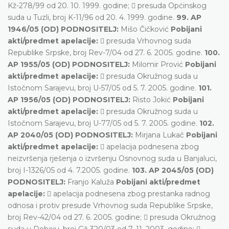
Kž-278/99 od 20. 10. 1999. godine;  presuda Općinskog
suda u Tuzli, broj K-11/96 od 20. 4. 1999. godine.
99. AP
1946/05 (OD) PODNOSITELJ:
Mišo Čičković
Pobijani
akti/predmet apelacije:
 presuda Vrhovnog suda
Republike Srpske, broj Rev-7/04 od 27. 6. 2005. godine.
100.
AP 1955/05 (OD) PODNOSITELJ:
Milomir Prović
Pobijani
akti/predmet apelacije:
 presuda Okružnog suda u
Istočnom Sarajevu, broj U-57/05 od 5. 7. 2005. godine.
101.
AP 1956/05 (OD) PODNOSITELJ:
Risto Jokić
Pobijani
akti/predmet apelacije:
 presuda Okružnog suda u
Istočnom Sarajevu, broj U-77/05 od 5. 7. 2005. godine.
102.
AP 2040/05 (OD) PODNOSITELJ:
Mirjana Lukač
Pobijani
akti/predmet apelacije:
 apelacija podnesena zbog
neizvršenja rješenja o izvršenju Osnovnog suda u Banjaluci,
broj I-1326/05 od 4. 7.2005. godine.
103. AP 2045/05 (OD)
PODNOSITELJ:
Franjo Kaluža
Pobijani akti/predmet
apelacije:
 apelacija podnesena zbog prestanka radnog
odnosa i protiv presude Vrhovnog suda Republike Srpske,
broj Rev-42/04 od 27. 6. 2005. godine;  presuda Okružnog
suda u Doboju, broj Gž-320/03 od 7. 11. 2003. godine; 