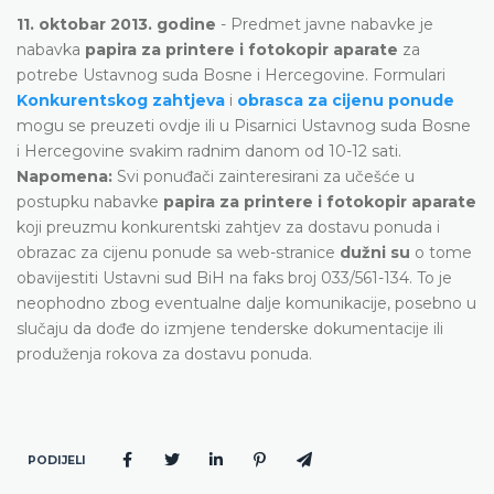
11. oktobar 2013. godine
- Predmet javne nabavke je
nabavka
papira za printere i fotokopir aparate
za
potrebe Ustavnog suda Bosne i Hercegovine. Formulari
Konkurentskog zahtjeva
i
obrasca za cijenu ponude
mogu se preuzeti ovdje ili u Pisarnici Ustavnog suda Bosne
i Hercegovine svakim radnim danom od 10-12 sati.
Napomena:
Svi ponuđači zainteresirani za učešće u
postupku nabavke
papira za printere i fotokopir aparate
koji preuzmu konkurentski zahtjev za dostavu ponuda i
obrazac za cijenu ponude sa web-stranice
dužni su
o tome
obavijestiti Ustavni sud BiH na faks broj 033/561-134. To je
neophodno zbog eventualne dalje komunikacije, posebno u
slučaju da dođe do izmjene tenderske dokumentacije ili
produženja rokova za dostavu ponuda.
PODIJELI