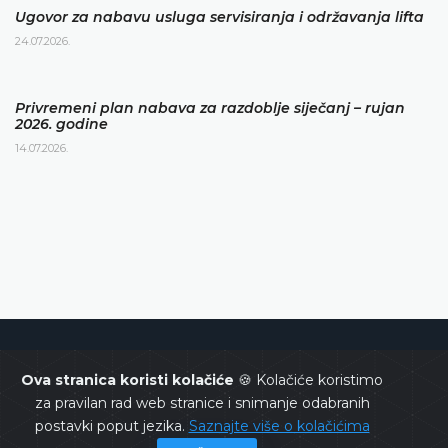
Ugovor za nabavu usluga servisiranja i održavanja lifta
24.07.2026.
Privremeni plan nabava za razdoblje siječanj – rujan
2026. godine
14.07.2026.
Ustavni sud Bosne i Hercegovine
Ova stranica koristi kolačiće
🍪 Kolačiće koristimo
za pravilan rad web stranice i snimanje odabranih
postavki poput jezika.
Saznajte više o kolačićima