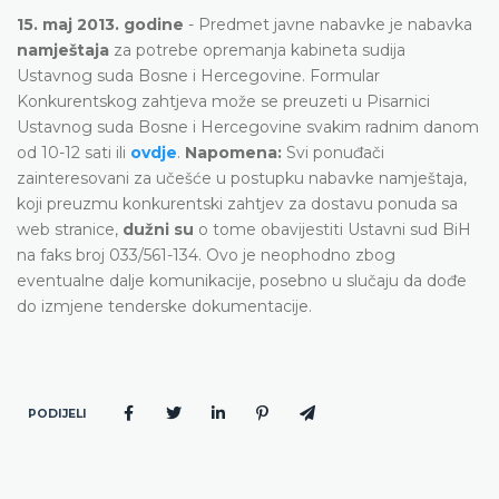
15. maj 2013. godine
- Predmet javne nabavke je nabavka
namještaja
za potrebe opremanja kabineta sudija
Ustavnog suda Bosne i Hercegovine. Formular
Konkurentskog zahtjeva može se preuzeti u Pisarnici
Ustavnog suda Bosne i Hercegovine svakim radnim danom
od 10-12 sati ili
ovdje
.
Napomena:
Svi ponuđači
zainteresovani za učešće u postupku nabavke namještaja,
koji preuzmu konkurentski zahtjev za dostavu ponuda sa
web stranice,
dužni su
o tome obavijestiti Ustavni sud BiH
na faks broj 033/561-134. Ovo je neophodno zbog
eventualne dalje komunikacije, posebno u slučaju da dođe
do izmjene tenderske dokumentacije.
PODIJELI