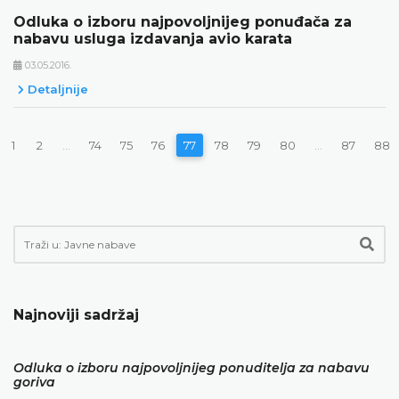
Odluka o izboru najpovoljnijeg ponuđača za
nabavu usluga izdavanja avio karata
03.05.2016.
Detaljnije
1
2
...
74
75
76
77
78
79
80
...
87
88
Najnoviji sadržaj
Odluka o izboru najpovoljnijeg ponuditelja za nabavu
goriva