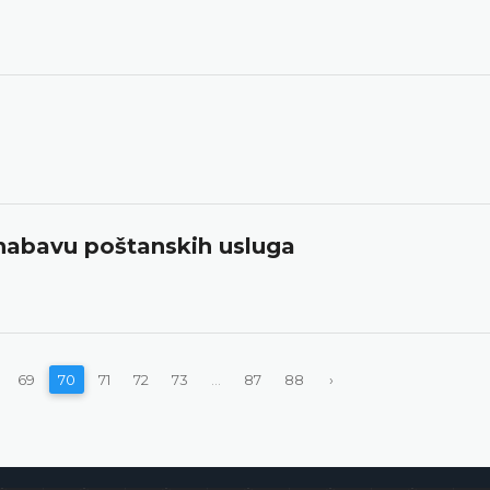
a nabavu poštanskih usluga
69
70
71
72
73
...
87
88
›