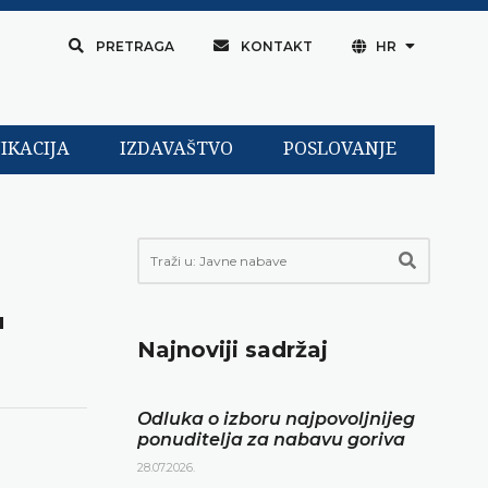
PRETRAGA
KONTAKT
HR
IKACIJA
IZDAVAŠTVO
POSLOVANJE
u
Najnoviji sadržaj
Odluka o izboru najpovoljnijeg
ponuditelja za nabavu goriva
28.07.2026.