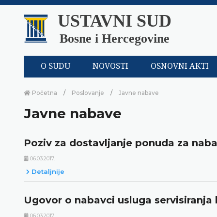
USTAVNI SUD
Bosne i Hercegovine
O SUDU
NOVOSTI
OSNOVNI AKTI
Početna
Poslovanje
Javne nabave
Javne nabave
Poziv za dostavljanje ponuda za naba
06.03.2017.
Detaljnije
Ugovor o nabavci usluga servisiranja 
06.03.2017.