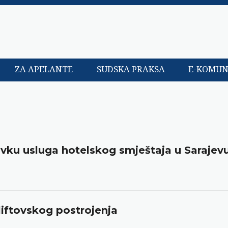
ZA APELANTE
SUDSKA PRAKSA
E-KOMUN
vku usluga hotelskog smještaja u Sarajev
liftovskog postrojenja