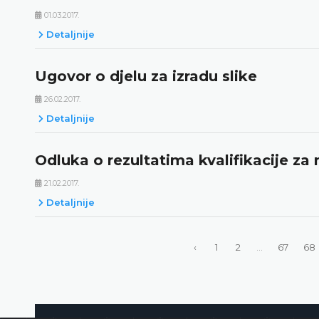
01.03.2017.
Detaljnije
Ugovor o djelu za izradu slike
26.02.2017.
Detaljnije
Odluka o rezultatima kvalifikacije z
21.02.2017.
Detaljnije
‹
1
2
...
67
68