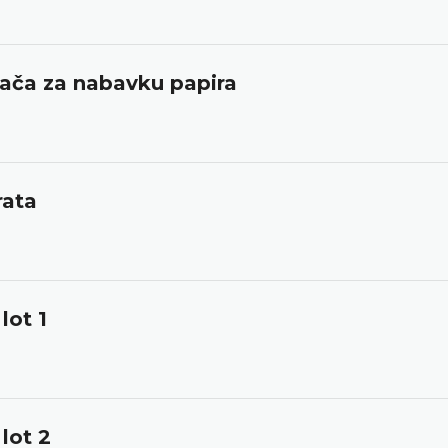
đača za nabavku papira
rata
lot 1
lot 2