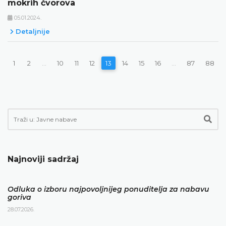
mokrih čvorova
05.01.2024.
Detaljnije
1
2
...
10
11
12
13
14
15
16
...
87
88
Najnoviji sadržaj
Odluka o izboru najpovoljnijeg ponuditelja za nabavu
goriva
28.07.2026.