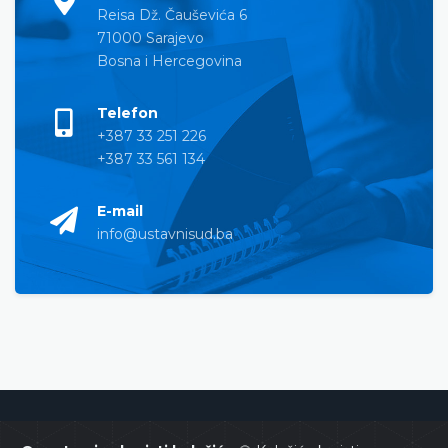
Reisa Dž. Čauševića 6
71000 Sarajevo
Bosna i Hercegovina
Telefon
+387 33 251 226
+387 33 561 134
E-mail
info@ustavnisud.ba
Ustavni sud Bosne i Hercegovine