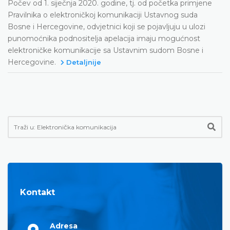
Počev od 1. siječnja 2020. godine, tj. od početka primjene
Pravilnika o elektroničkoj komunikaciji Ustavnog suda
Bosne i Hercegovine, odvjetnici koji se pojavljuju u ulozi
punomoćnika podnositelja apelacija imaju mogućnost
elektroničke komunikacije sa Ustavnim sudom Bosne i
Hercegovine.
Detaljnije
Kontakt
Adresa