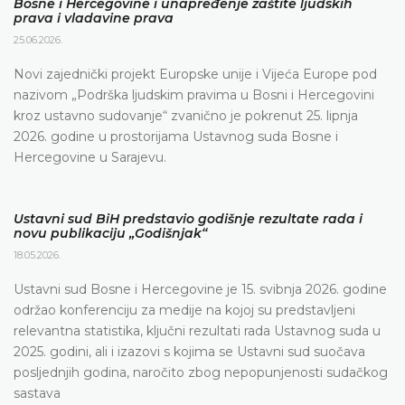
Bosne i Hercegovine i unapređenje zaštite ljudskih
prava i vladavine prava
25.06.2026.
Novi zajednički projekt Europske unije i Vijeća Europe pod
nazivom „Podrška ljudskim pravima u Bosni i Hercegovini
kroz ustavno sudovanje“ zvanično je pokrenut 25. lipnja
2026. godine u prostorijama Ustavnog suda Bosne i
Hercegovine u Sarajevu.
Ustavni sud BiH predstavio godišnje rezultate rada i
novu publikaciju „Godišnjak“
18.05.2026.
Ustavni sud Bosne i Hercegovine je 15. svibnja 2026. godine
održao konferenciju za medije na kojoj su predstavljeni
relevantna statistika, ključni rezultati rada Ustavnog suda u
2025. godini, ali i izazovi s kojima se Ustavni sud suočava
posljednjih godina, naročito zbog nepopunjenosti sudačkog
sastava