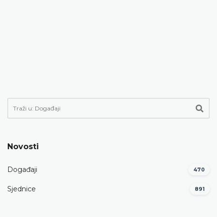
Novosti
Događaji
470
Sjednice
891