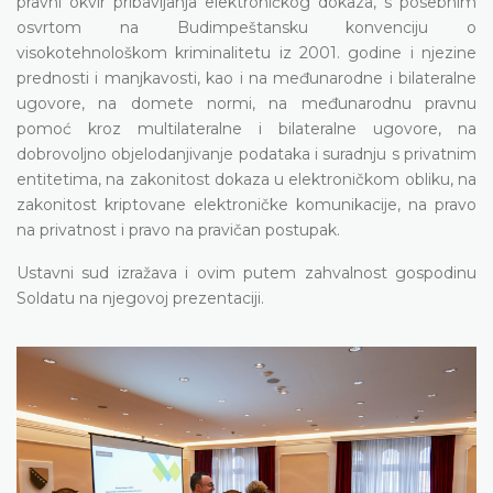
pravni okvir pribavljanja elektroničkog dokaza, s posebnim
osvrtom na Budimpeštansku konvenciju o
visokotehnološkom kriminalitetu iz 2001. godine i njezine
prednosti i manjkavosti, kao i na međunarodne i bilateralne
ugovore, na domete normi, na međunarodnu pravnu
pomoć kroz multilateralne i bilateralne ugovore, na
dobrovoljno objelodanjivanje podataka i suradnju s privatnim
entitetima, na zakonitost dokaza u elektroničkom obliku, na
zakonitost kriptovane elektroničke komunikacije, na pravo
na privatnost i pravo na pravičan postupak.
Ustavni sud izražava i ovim putem zahvalnost gospodinu
Soldatu na njegovoj prezentaciji.