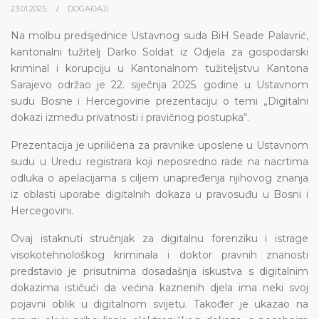
23.01.2025.
DOGAĐAJI
Na molbu predsjednice Ustavnog suda BiH Seade Palavrić,
kantonalni tužitelj Darko Soldat iz Odjela za gospodarski
kriminal i korupciju u Kantonalnom tužiteljstvu Kantona
Sarajevo održao je 22. siječnja 2025. godine u Ustavnom
sudu Bosne i Hercegovine prezentaciju o temi „Digitalni
dokazi između privatnosti i pravičnog postupka“.
Prezentacija je upriličena za pravnike uposlene u Ustavnom
sudu u Uredu registrara koji neposredno rade na nacrtima
odluka o apelacijama s ciljem unapređenja njihovog znanja
iz oblasti uporabe digitalnih dokaza u pravosuđu u Bosni i
Hercegovini.
Ovaj istaknuti stručnjak za digitalnu forenziku i istrage
visokotehnološkog kriminala i doktor pravnih znanosti
predstavio je prisutnima dosadašnja iskustva s digitalnim
dokazima ističući da većina kaznenih djela ima neki svoj
pojavni oblik u digitalnom svijetu. Također je ukazao na