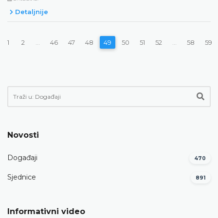
Detaljnije
1
2
...
46
47
48
49
50
51
52
...
58
59
Novosti
Događaji
470
Sjednice
891
Informativni video