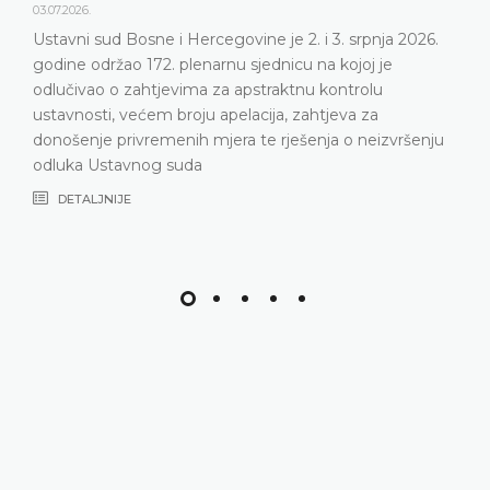
03.07.2026.
Ustavni sud Bosne i Hercegovine je 2. i 3. srpnja 2026.
godine održao 172. plenarnu sjednicu na kojoj je
odlučivao o zahtjevima za apstraktnu kontrolu
ustavnosti, većem broju apelacija, zahtjeva za
donošenje privremenih mjera te rješenja o neizvršenju
odluka Ustavnog suda
DETALJNIJE