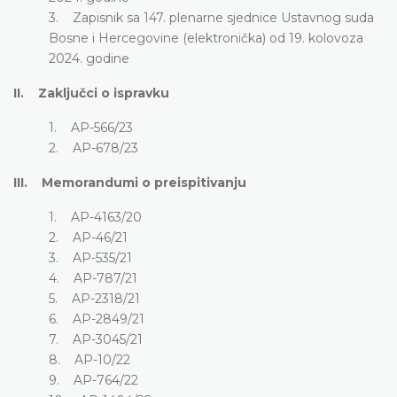
3. Zapisnik sa 147. plenarne sjednice Ustavnog suda
Bosne i Hercegovine (elektronička) od 19. kolovoza
2024. godine
II. Zaključci o ispravku
1. AP-566/23
2. AP-678/23
III. Memorandumi o preispitivanju
1. AP-4163/20
2. AP-46/21
3. AP-535/21
4. AP-787/21
5. AP-2318/21
6. AP-2849/21
7. AP-3045/21
8. AP-10/22
9. AP-764/22