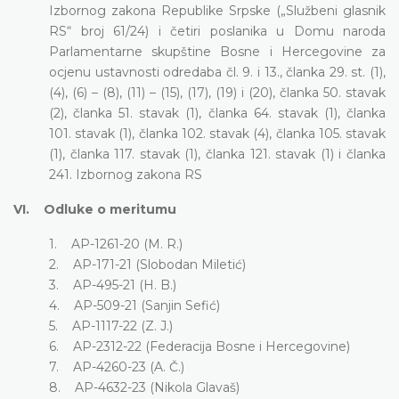
Izbornog zakona Republike Srpske („Službeni glasnik
RS“ broj 61/24) i četiri poslanika u Domu naroda
Parlamentarne skupštine Bosne i Hercegovine za
ocjenu ustavnosti odredaba čl. 9. i 13., članka 29. st. (1),
(4), (6) – (8), (11) – (15), (17), (19) i (20), članka 50. stavak
(2), članka 51. stavak (1), članka 64. stavak (1), članka
101. stavak (1), članka 102. stavak (4), članka 105. stavak
(1), članka 117. stavak (1), članka 121. stavak (1) i članka
241. Izbornog zakona RS
VI. Odluke o meritumu
1. AP-1261-20 (M. R.)
2. AP-171-21 (Slobodan Miletić)
3. AP-495-21 (H. B.)
4. AP-509-21 (Sanjin Sefić)
5. AP-1117-22 (Z. J.)
6. AP-2312-22 (Federacija Bosne i Hercegovine)
7. AP-4260-23 (A. Č.)
8. AP-4632-23 (Nikola Glavaš)