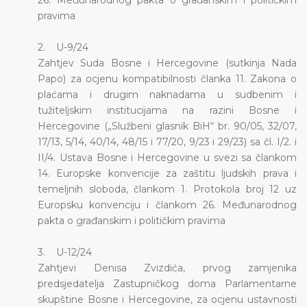
pravima
2. U-9/24
Zahtjev Suda Bosne i Hercegovine (sutkinja Nada
Papo) za ocjenu kompatibilnosti članka 11. Zakona o
plaćama i drugim naknadama u sudbenim i
tužiteljskim institucijama na razini Bosne i
Hercegovine („Službeni glasnik BiH“ br. 90/05, 32/07,
17/13, 5/14, 40/14, 48/15 i 77/20, 9/23 i 29/23) sa čl. I/2. i
II/4. Ustava Bosne i Hercegovine u svezi sa člankom
14. Europske konvencije za zaštitu ljudskih prava i
temeljnih sloboda, člankom 1. Protokola broj 12 uz
Europsku konvenciju i člankom 26. Međunarodnog
pakta o građanskim i političkim pravima
3. U-12/24
Zahtjevi Denisa Zvizdića, prvog zamjenika
predsjedatelja Zastupničkog doma Parlamentarne
skupštine Bosne i Hercegovine, za ocjenu ustavnosti