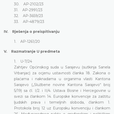
30. AP-2102/23
31. AP-2991/23
32. AP-3659/23
33. AP-4879/23
IV. Rješenja o preispitivanju
1. AP-1261/20
V. Razmatranje U predmeta
1. U-7/24
Zahtjev Općinskog suda u Sarajevu (sutkinja Sanela
Vrbanjac) za ocjenu ustavnosti članka 18. Zakona o
plaćama i naknadama u organima vlasti Kantona
Sarajevo („Službene novine Kantona Sarajevo“ broj
5/19) sa čl. I/2. i II/4. Ustava Bosne i Hercegovine u
svezi sa člankom 14. Europske konvencije za zaštitu
ljudskih prava i temeljnih sloboda, člankom 1.
Protokola broj 12 uz Europsku konvenciju i člankom
26. Međunarodnog pakta o građanskim i političkim