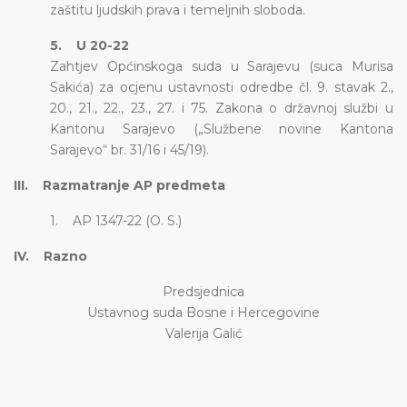
zaštitu ljudskih prava i temeljnih sloboda.
5. U 20-22
Zahtjev Općinskoga suda u Sarajevu (suca Murisa
Sakića) za ocjenu ustavnosti odredbe čl. 9. stavak 2.,
20., 21., 22., 23., 27. i 75. Zakona o državnoj službi u
Kantonu Sarajevo („Službene novine Kantona
Sarajevo“ br. 31/16 i 45/19).
III. Razmatranje AP predmeta
1. AP 1347-22 (O. S.)
IV. Razno
Predsjednica
Ustavnog suda Bosne i Hercegovine
Valerija Galić