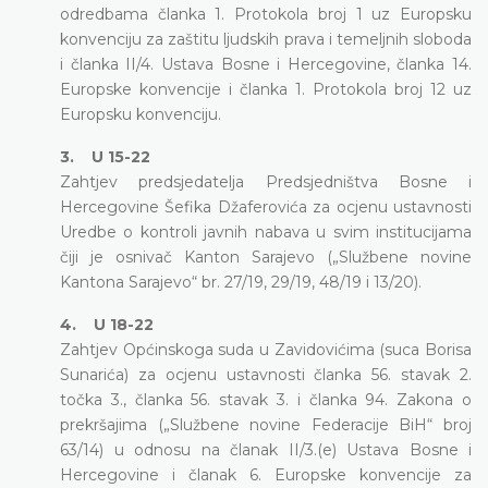
odredbama članka 1. Protokola broj 1 uz Europsku
konvenciju za zaštitu ljudskih prava i temeljnih sloboda
i članka II/4. Ustava Bosne i Hercegovine, članka 14.
Europske konvencije i članka 1. Protokola broj 12 uz
Europsku konvenciju.
3. U 15-22
Zahtjev predsjedatelja Predsjedništva Bosne i
Hercegovine Šefika Džaferovića za ocjenu ustavnosti
Uredbe o kontroli javnih nabava u svim institucijama
čiji je osnivač Kanton Sarajevo („Službene novine
Kantona Sarajevo“ br. 27/19, 29/19, 48/19 i 13/20).
4. U 18-22
Zahtjev Općinskoga suda u Zavidovićima (suca Borisa
Sunarića) za ocjenu ustavnosti članka 56. stavak 2.
točka 3., članka 56. stavak 3. i članka 94. Zakona o
prekršajima („Službene novine Federacije BiH“ broj
63/14) u odnosu na članak II/3.(e) Ustava Bosne i
Hercegovine i članak 6. Europske konvencije za