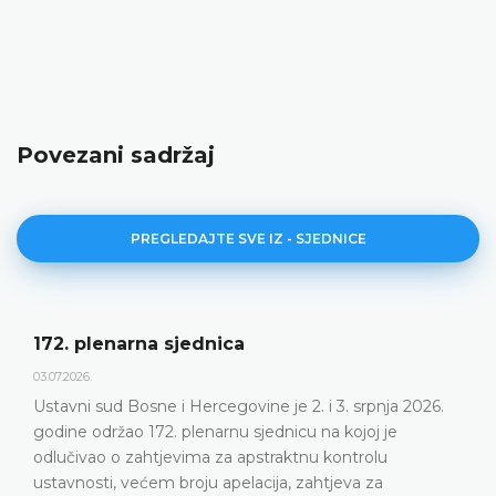
Povezani sadržaj
PREGLEDAJTE SVE IZ - SJEDNICE
ica
Dnevni red 172. pl
23.06.2026.
govine je 2. i 3. srpnja 2026.
Ustavni sud Bosne i Her
rnu sjednicu na kojoj je
plenarnu sjednicu 2. i 3.
za apstraktnu kontrolu
DETALJNIJE
apelacija, zahtjeva za