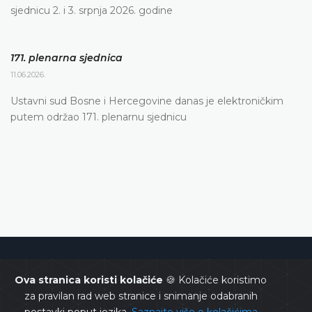
sjednicu 2. i 3. srpnja 2026. godine
171. plenarna sjednica
11.06.2026.
Ustavni sud Bosne i Hercegovine danas je elektroničkim
putem održao 171. plenarnu sjednicu
Ustavni sud Bosne i Hercegovine
Ova stranica koristi kolačiće
🍪 Kolačiće koristimo
za pravilan rad web stranice i snimanje odabranih