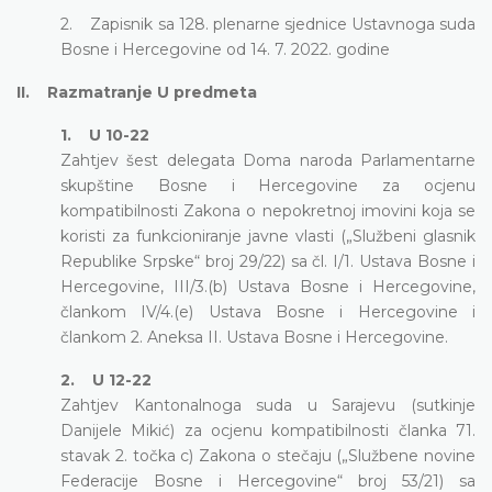
2. Zapisnik sa 128. plenarne sjednice Ustavnoga suda
Bosne i Hercegovine od 14. 7. 2022. godine
II. Razmatranje U predmeta
1. U 10-22
Zahtjev šest delegata Doma naroda Parlamentarne
skupštine Bosne i Hercegovine za ocjenu
kompatibilnosti Zakona o nepokretnoj imovini koja se
koristi za funkcioniranje javne vlasti („Službeni glasnik
Republike Srpske“ broj 29/22) sa čl. I/1. Ustava Bosne i
Hercegovine, III/3.(b) Ustava Bosne i Hercegovine,
člankom IV/4.(e) Ustava Bosne i Hercegovine i
člankom 2. Aneksa II. Ustava Bosne i Hercegovine.
2. U 12-22
Zahtjev Kantonalnoga suda u Sarajevu (sutkinje
Danijele Mikić) za ocjenu kompatibilnosti članka 71.
stavak 2. točka c) Zakona o stečaju („Službene novine
Federacije Bosne i Hercegovine“ broj 53/21) sa