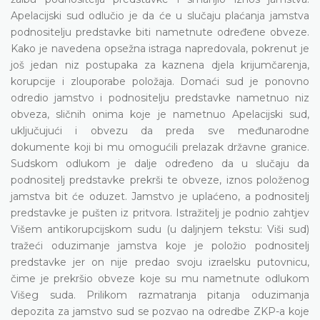
Apelacijski sud odlučio je da će u slučaju plaćanja jamstva
podnositelju predstavke biti nametnute određene obveze.
Kako je navedena opsežna istraga napredovala, pokrenut je
još jedan niz postupaka za kaznena djela krijumčarenja,
korupcije i zlouporabe položaja. Domaći sud je ponovno
odredio jamstvo i podnositelju predstavke nametnuo niz
obveza, sličnih onima koje je nametnuo Apelacijski sud,
uključujući i obvezu da preda sve međunarodne
dokumente koji bi mu omogućili prelazak državne granice.
Sudskom odlukom je dalje određeno da u slučaju da
podnositelj predstavke prekrši te obveze, iznos položenog
jamstva bit će oduzet. Jamstvo je uplaćeno, a podnositelj
predstavke je pušten iz pritvora. Istražitelj je podnio zahtjev
Višem antikorupcijskom sudu (u daljnjem tekstu: Viši sud)
tražeći oduzimanje jamstva koje je položio podnositelj
predstavke jer on nije predao svoju izraelsku putovnicu,
čime je prekršio obveze koje su mu nametnute odlukom
Višeg suda. Prilikom razmatranja pitanja oduzimanja
depozita za jamstvo sud se pozvao na odredbe ZKP-a koje