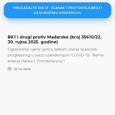
PREGLEDAJTE SVE IZ - ČLANAK 1. PROTOKOLA BROJ 1
UZ EUROPSKU KONVENCIJU
protiv Mađarske (broj 35610/22,
Jurčić proti
25. godine)
veljače 202
jene goriva tijekom stanja opasnosti
Neopravdana, i
 svezi s pandemijom COVID-19 • Nema
zbog odbijanj
1. Protokola broj 1
trudnici koja j
neposredno pri
obveze nametn
mogu opravdati
Kršenje članka
člankom 1. Pro
DETALJNIJE