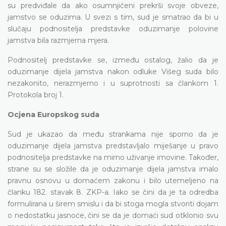
su predviđale da ako osumnjičeni prekrši svoje obveze,
jamstvo se oduzima. U svezi s tim, sud je smatrao da bi u
slučaju podnositelja predstavke oduzimanje polovine
jamstva bila razmjerna mjera.
Podnositelj predstavke se, između ostalog, žalio da je
oduzimanje dijela jamstva nakon odluke Višeg suda bilo
nezakonito, nerazmjerno i u suprotnosti sa člankom 1.
Protokola broj 1.
Ocjena Europskog suda
Sud je ukazao da među strankama nije sporno da je
oduzimanje dijela jamstva predstavljalo miješanje u pravo
podnositelja predstavke na mirno uživanje imovine. Također,
strane su se složile da je oduzimanje dijela jamstva imalo
pravnu osnovu u domaćem zakonu i bilo utemeljeno na
članku 182. stavak 8. ZKP-a. Iako se čini da je ta odredba
formulirana u širem smislu i da bi stoga mogla stvoriti dojam
o nedostatku jasnoće, čini se da je domaći sud otklonio svu