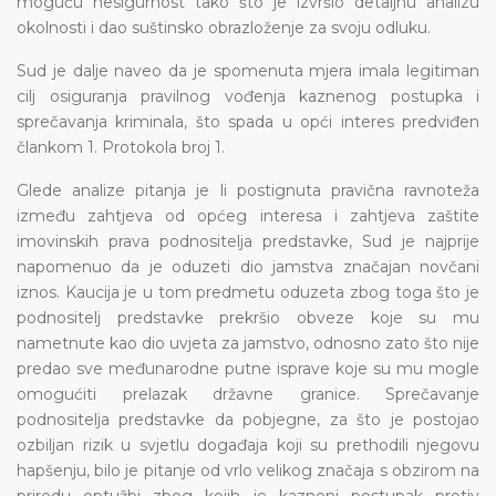
moguću nesigurnost tako što je izvršio detaljnu analizu
okolnosti i dao suštinsko obrazloženje za svoju odluku.
Sud je dalje naveo da je spomenuta mjera imala legitiman
cilj osiguranja pravilnog vođenja kaznenog postupka i
sprečavanja kriminala, što spada u opći interes predviđen
člankom 1. Protokola broj 1.
Glede analize pitanja je li postignuta pravična ravnoteža
između zahtjeva od općeg interesa i zahtjeva zaštite
imovinskih prava podnositelja predstavke, Sud je najprije
napomenuo da je oduzeti dio jamstva značajan novčani
iznos. Kaucija je u tom predmetu oduzeta zbog toga što je
podnositelj predstavke prekršio obveze koje su mu
nametnute kao dio uvjeta za jamstvo, odnosno zato što nije
predao sve međunarodne putne isprave koje su mu mogle
omogućiti prelazak državne granice. Sprečavanje
podnositelja predstavke da pobjegne, za što je postojao
ozbiljan rizik u svjetlu događaja koji su prethodili njegovu
hapšenju, bilo je pitanje od vrlo velikog značaja s obzirom na
prirodu optužbi zbog kojih je kazneni postupak protiv