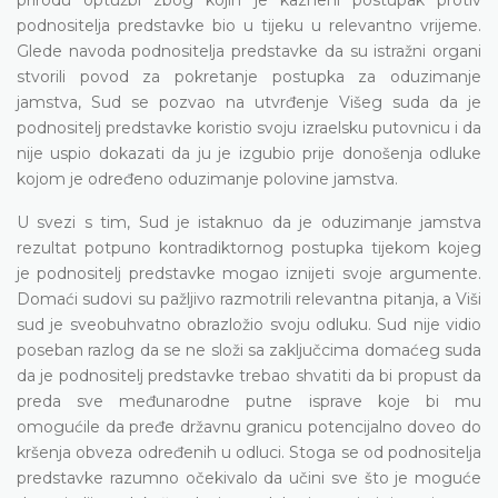
podnositelja predstavke bio u tijeku u relevantno vrijeme.
Glede navoda podnositelja predstavke da su istražni organi
stvorili povod za pokretanje postupka za oduzimanje
jamstva, Sud se pozvao na utvrđenje Višeg suda da je
podnositelj predstavke koristio svoju izraelsku putovnicu i da
nije uspio dokazati da ju je izgubio prije donošenja odluke
kojom je određeno oduzimanje polovine jamstva.
U svezi s tim, Sud je istaknuo da je oduzimanje jamstva
rezultat potpuno kontradiktornog postupka tijekom kojeg
je podnositelj predstavke mogao iznijeti svoje argumente.
Domaći sudovi su pažljivo razmotrili relevantna pitanja, a Viši
sud je sveobuhvatno obrazložio svoju odluku. Sud nije vidio
poseban razlog da se ne složi sa zaključcima domaćeg suda
da je podnositelj predstavke trebao shvatiti da bi propust da
preda sve međunarodne putne isprave koje bi mu
omogućile da pređe državnu granicu potencijalno doveo do
kršenja obveza određenih u odluci. Stoga se od podnositelja
predstavke razumno očekivalo da učini sve što je moguće