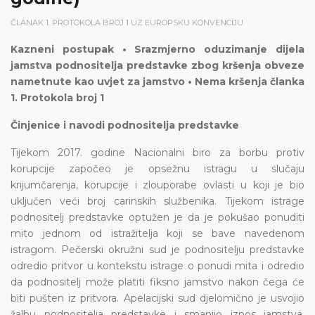
ČLANAK 1. PROTOKOLA BROJ 1 UZ EUROPSKU KONVENCIJU
Kazneni postupak • Srazmjerno oduzimanje dijela
jamstva podnositelja predstavke zbog kršenja obveze
nametnute kao uvjet za jamstvo • Nema kršenja članka
1. Protokola broj 1
Činjenice i navodi podnositelja predstavke
Tijekom 2017. godine Nacionalni biro za borbu protiv
korupcije započeo je opsežnu istragu u slučaju
krijumčarenja, korupcije i zlouporabe ovlasti u koji je bio
uključen veći broj carinskih službenika. Tijekom istrage
podnositelj predstavke optužen je da je pokušao ponuditi
mito jednom od istražitelja koji se bave navedenom
istragom. Pečerski okružni sud je podnositelju predstavke
odredio pritvor u kontekstu istrage o ponudi mita i odredio
da podnositelj može platiti fiksno jamstvo nakon čega će
biti pušten iz pritvora. Apelacijski sud djelomično je usvojio
žalbu podnositelja predstavke i smanjio iznos jamstva.