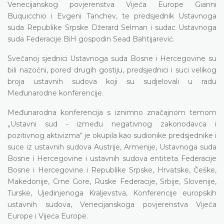
Venecijanskog povjerenstva Vijeća Europe Gianni
Buquicchio i Evgeni Tanchev, te predsjednik Ustavnoga
suda Republike Srpske Džerard Selman i sudac Ustavnoga
suda Federacije BiH gospodin Sead Bahtijarević.
Svečanoj sjednici Ustavnoga suda Bosne i Hercegovine su
bili nazočni, pored drugih gostiju, predsjednici i suci velikog
broja ustavnih sudova koji su sudjelovali u radu
Međunarodne konferencije.
Međunarodna konferencija s iznimno značajnom temom
„Ustavni sud - između negativnog zakonodavca i
pozitivnog aktivizma“ je okupila kao sudionike predsjednike i
suce iz ustavnih sudova Austrije, Armenije, Ustavnoga suda
Bosne i Hercegovine i ustavnih sudova entiteta Federacije
Bosne i Hercegovine i Republike Srpske, Hrvatske, Češke,
Makedonije, Crne Gore, Ruske Federacije, Srbije, Slovenije,
Turske, Ujedinjenoga Kraljevstva, Konferencije europskih
ustavnih sudova, Venecijanskoga povjerenstva Vijeća
Europe i Vijeća Europe.