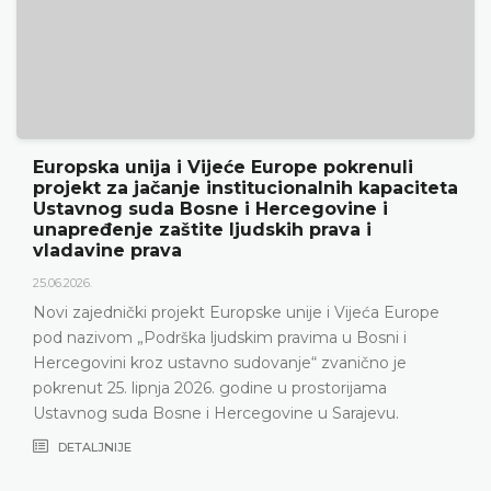
nuli
Ustavni sud BiH predstavio godišnj
apaciteta
rezultate rada i novu publikaciju „G
 i
18.05.2026.
Ustavni sud Bosne i Hercegovine je 15. svibnj
godine održao konferenciju za medije na kojo
predstavljeni relevantna statistika, ključni rezu
ća Europe
Ustavnog suda u 2025. godini, ali i izazovi s k
ni i
Ustavni sud suočava posljednjih godina, naro
o je
nepopunjenosti sudačkog sastava
ma
DETALJNIJE
vu.