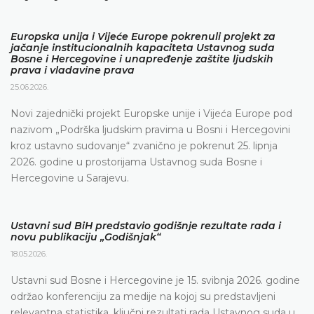
Europska unija i Vijeće Europe pokrenuli projekt za
jačanje institucionalnih kapaciteta Ustavnog suda
Bosne i Hercegovine i unapređenje zaštite ljudskih
prava i vladavine prava
25.06.2026.
Novi zajednički projekt Europske unije i Vijeća Europe pod
nazivom „Podrška ljudskim pravima u Bosni i Hercegovini
kroz ustavno sudovanje“ zvanično je pokrenut 25. lipnja
2026. godine u prostorijama Ustavnog suda Bosne i
Hercegovine u Sarajevu.
Ustavni sud BiH predstavio godišnje rezultate rada i
novu publikaciju „Godišnjak“
18.05.2026.
Ustavni sud Bosne i Hercegovine je 15. svibnja 2026. godine
održao konferenciju za medije na kojoj su predstavljeni
relevantna statistika, ključni rezultati rada Ustavnog suda u