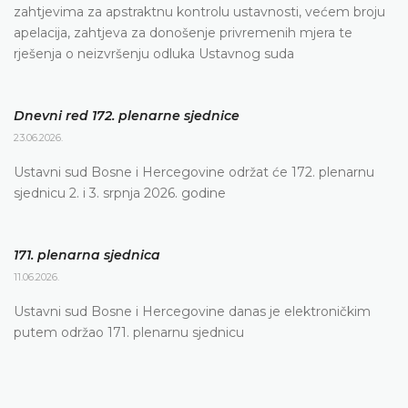
zahtjevima za apstraktnu kontrolu ustavnosti, većem broju
apelacija, zahtjeva za donošenje privremenih mjera te
rješenja o neizvršenju odluka Ustavnog suda
Dnevni red 172. plenarne sjednice
23.06.2026.
Ustavni sud Bosne i Hercegovine održat će 172. plenarnu
sjednicu 2. i 3. srpnja 2026. godine
171. plenarna sjednica
11.06.2026.
Ustavni sud Bosne i Hercegovine danas je elektroničkim
putem održao 171. plenarnu sjednicu