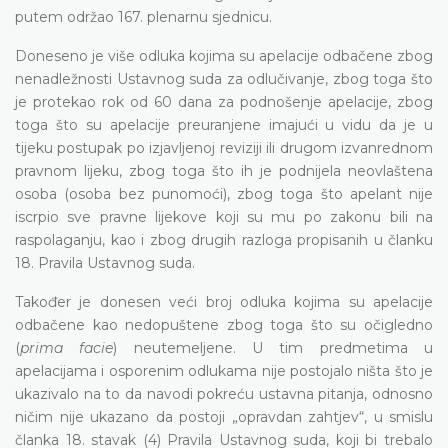
putem održao 167. plenarnu sjednicu.
Doneseno je više odluka kojima su apelacije odbačene zbog
nenadležnosti Ustavnog suda za odlučivanje, zbog toga što
je protekao rok od 60 dana za podnošenje apelacije, zbog
toga što su apelacije preuranjene imajući u vidu da je u
tijeku postupak po izjavljenoj reviziji ili drugom izvanrednom
pravnom lijeku, zbog toga što ih je podnijela neovlaštena
osoba (osoba bez punomoći), zbog toga što apelant nije
iscrpio sve pravne lijekove koji su mu po zakonu bili na
raspolaganju, kao i zbog drugih razloga propisanih u članku
18. Pravila Ustavnog suda.
Također je donesen veći broj odluka kojima su apelacije
odbačene kao nedopuštene zbog toga što su očigledno
(
prima facie
) neutemeljene. U tim predmetima u
apelacijama i osporenim odlukama nije postojalo ništa što je
ukazivalo na to da navodi pokreću ustavna pitanja, odnosno
ničim nije ukazano da postoji „opravdan zahtjev“, u smislu
članka 18. stavak (4) Pravila Ustavnog suda, koji bi trebalo