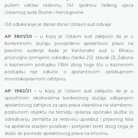
putem održao redovnu, 141. sjednicu Velikog vijeća
Ustavnog suda Bosne i Hercegovine.
Od odluka koje je danas donio Ustavni sud izdvaja:
AP 3801/20
– u kojoj je Ustavni sud zaključio da je u
konkretnom slučaju povrijeđeno apelantovo pravo na
pravično suđenje kada je Kantonalni sud u Bihaću
proizvoljno primijenio odredbu članka 212. stavak (3) Zakona
o kaznenom postupku FBiH zbog toga što u kaznenom
postupku nije odlučio o apelantovom cjelokupnom
imovinskopravnom zahtjevu.
AP 1982/21
– u kojoj je Ustavni sud zaključio da je u
specifičnim okolnostima konkretnog slučaja odbijanjem
apelantovog zahtjeva za upis prava vlasništva na stambeno-
poslovnom objektu na temelju rješenja općinske službe (o
određivanju zemljišta za redovnu uporabu) i prijavnog lista
na apelanta stavljen poseban i pretjeran teret zbog čega je
došlo do povrede apelantovog prava na imovinu.