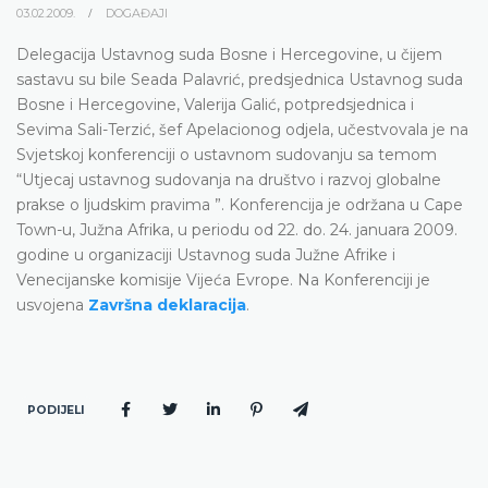
03.02.2009.
DOGAĐAJI
Delegacija Ustavnog suda Bosne i Hercegovine, u čijem
sastavu su bile Seada Palavrić, predsjednica Ustavnog suda
Bosne i Hercegovine, Valerija Galić, potpredsjednica i
Sevima Sali-Terzić, šef Apelacionog odjela, učestvovala je na
Svjetskoj konferenciji o ustavnom sudovanju sa temom
“Utjecaj ustavnog sudovanja na društvo i razvoj globalne
prakse o ljudskim pravima ”. Konferencija je održana u Cape
Town-u, Južna Afrika, u periodu od 22. do. 24. januara 2009.
godine u organizaciji Ustavnog suda Južne Afrike i
Venecijanske komisije Vijeća Evrope. Na Konferenciji je
usvojena
Završna deklaracija
.
PODIJELI