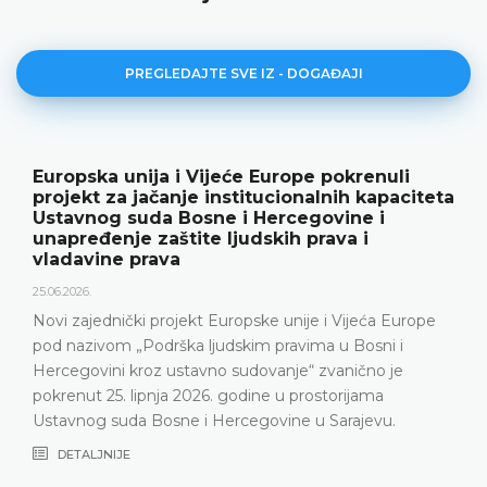
PREGLEDAJTE SVE IZ - DOGAĐAJI
i
Ustavni sud BiH predstavio godišnje
citeta
rezultate rada i novu publikaciju „Godiš
18.05.2026.
Ustavni sud Bosne i Hercegovine je 15. svibnja 20
godine održao konferenciju za medije na kojoj su
predstavljeni relevantna statistika, ključni rezultat
urope
Ustavnog suda u 2025. godini, ali i izazovi s kojim
Ustavni sud suočava posljednjih godina, naročito
nepopunjenosti sudačkog sastava
DETALJNIJE