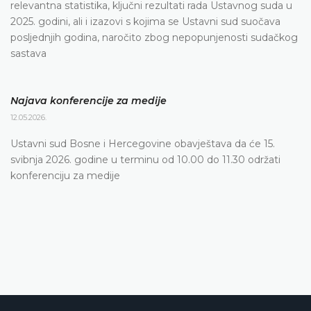
relevantna statistika, ključni rezultati rada Ustavnog suda u
2025. godini, ali i izazovi s kojima se Ustavni sud suočava
posljednjih godina, naročito zbog nepopunjenosti sudačkog
sastava
Najava konferencije za medije
12.05.2026.
Ustavni sud Bosne i Hercegovine obavještava da će 15.
svibnja 2026. godine u terminu od 10.00 do 11.30 održati
konferenciju za medije