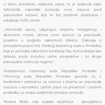
u širem kontekstu vladavine prava, te je istaknula kako
tehnološki napredak postavlja nove izazove pred
pravosudne sustave, koji će biti predmet istraživanja i
edukacije AIRE centra.
„Tehnološki razvoj, uključujući umjetnu inteligenciju i
društvene mreže, donosi nove izazove za pravosuđe,
posebno u pogledu zakonitosti dokaza. Diskusija o
presudama poput one Visokog kaznenog suda u Hrvatskoj,
koja je potvrdila zakonitost korištenja Sky komunikacija kao
dokaza, pruža izuzetno važne perspektive i za druge
pravosudne institucije regiona.“
Predstavnice Ustavnog suda Republike Hrvatske i
Vrhovnog suda Republike Hrvatske govorile su o
konkretnim rješenjima za izazove s kojima se pravosuđe
suočava u kontekstu zaštite prava na privatnost i osobnih
podataka, uz analizu praktičnih primjera i presuda.
Morana Briški, viša sudska savjetnica - specijalistica