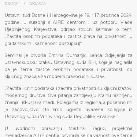
17.12.2024.
DOGAĐAJI
Ustavni sud Bosne i Hercegovine je 16. i 17. prosinca 2024.
godine, u suradnji s AIRE centrom i uz potporu Vlade
Ujedinjenog Kraljevstva, održao stručni seminar o temi
„Zaštita osobnih podataka i zaštita prava na privatnost (u
građanskom i kaznenom postupku)“.
Seminar je otvorila Ermina Dumanjić, šefica Odjeljenja za
ustavnosudsku praksu Ustavnog suda BiH, koja je naglasila
da je tema zaštite osobnih podataka i privatnosti od
ključnog značaja za moderni pravosudni sustav.
„Zaštita ličnih podataka i zaštita privatnosti su ključni izazovi
modernog društva. Ova pitanja zahtijevaju stalnu razmjenu
znanja i iskustava među kolegama iz regiona, a posebno mi
je zadovoljstvo što smo ugostili uvažene kolegice iz
Ustavnog suda i Vrhovnog suda Republike Hrvatske.”
U uvodnom obraćanju Martina Raguž, projektna
menadžerica AIRE centra, osvrnula se na važnost ove teme