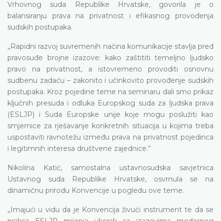
Vrhovnog suda Republike Hrvatske, govorila je o
balansiranju prava na privatnost i efikasnog provođenja
sudskih postupaka.
„Rapidni razvoj suvremenih načina komunikacije stavlja pred
pravosuđe brojne izazove: kako zaštititi temeljno ljudsko
pravo na privatnost, a istovremeno provoditi osnovnu
sudbenu zadaću – zakonito i učinkovito provođenje sudskih
postupaka. Kroz pojedine teme na seminaru dali smo prikaz
ključnih presuda i odluka Europskog suda za ljudska prava
(ESLJP) i Suda Europske unije koje mogu poslužiti kao
smjernice za rješavanje konkretnih situacija u kojima treba
uspostaviti ravnotežu između prava na privatnost pojedinca
i legitimnih interesa društvene zajednice.“
Nikolina Katić, samostalna ustavnosudska savjetnica
Ustavnog suda Republike Hrvatske, osvrnula se na
dinamičnu prirodu Konvencije u pogledu ove teme.
„Imajući u vidu da je Konvencija živući instrument te da se
praksa ESLJP mijenja ukorak sa izazovima modernog