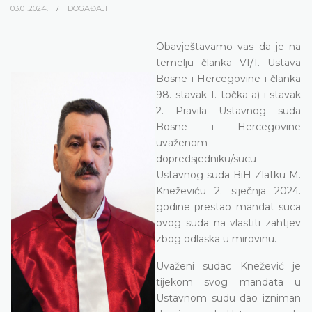
03.01.2024.
DOGAĐAJI
Obavještavamo vas da je na
temelju članka VI/1. Ustava
Bosne i Hercegovine i članka
98. stavak 1. točka a) i stavak
2. Pravila Ustavnog suda
Bosne i Hercegovine
uvaženom
dopredsjedniku/sucu
Ustavnog suda BiH Zlatku M.
Kneževiću 2. siječnja 2024.
godine prestao mandat suca
ovog suda na vlastiti zahtjev
zbog odlaska u mirovinu.
Uvaženi sudac Knežević je
tijekom svog mandata u
Ustavnom sudu dao izniman