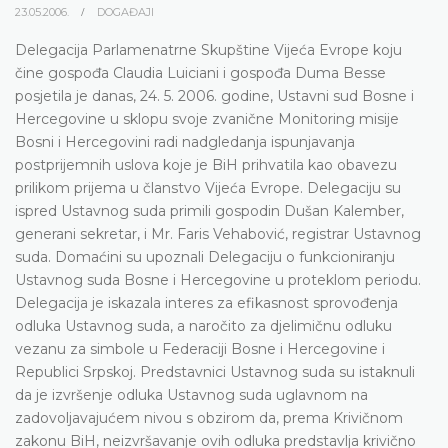
23.05.2006.
DOGAĐAJI
Delegacija Parlamenatrne Skupštine Vijeća Evrope koju
čine gospođa Claudia Luiciani i gospođa Duma Besse
posjetila je danas, 24. 5. 2006. godine, Ustavni sud Bosne i
Hercegovine u sklopu svoje zvanične Monitoring misije
Bosni i Hercegovini radi nadgledanja ispunjavanja
postprijemnih uslova koje je BiH prihvatila kao obavezu
prilikom prijema u članstvo Vijeća Evrope. Delegaciju su
ispred Ustavnog suda primili gospodin Dušan Kalember,
generani sekretar, i Mr. Faris Vehabović, registrar Ustavnog
suda. Domaćini su upoznali Delegaciju o funkcioniranju
Ustavnog suda Bosne i Hercegovine u proteklom periodu.
Delegacija je iskazala interes za efikasnost sprovođenja
odluka Ustavnog suda, a naročito za djelimičnu odluku
vezanu za simbole u Federaciji Bosne i Hercegovine i
Republici Srpskoj. Predstavnici Ustavnog suda su istaknuli
da je izvršenje odluka Ustavnog suda uglavnom na
zadovoljavajućem nivou s obzirom da, prema Krivičnom
zakonu BiH, neizvršavanje ovih odluka predstavlja krivično