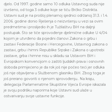
djelo. Od 1997. godine samo 10 odluka Ustavnog suda nije
izvršeno, od toga 3 odluke koje se tiču Brčko Distrikta.
Ustavni sud je na prošloj plenarnoj sjednici održanoj 31.3. i 1.4.
2006. godine donio Rješenja o neizvršenju u vezi sa ovim
predmetima i proslijedio ih je Tužilaštvu BiH na daljnji
postupak. Što se tiče sprovođenje djelimične odluke U 4/04
kojom je utvrđeno da pojedini članovi Zakona o grbu i
zastavi Federacije Bosne i Hercegovine, Ustavnog zakona o
zastavi, grbu i himni Republike Srpske i Zakona o upotrebi
zastave, grba i himne nisu u skladu sa Ustavom BiH i
Evropskom konvencijom o zaštiti ljudskih prava i osnovnih
sloboda primijećeno je da rok još nije počeo teći jer odluka
još nije objavljena u Službenom glasniku BiH. Zbog toga je
još prerano govoriti o njenom sprovođenju.. Na kraju,
delegacija Parlamenatrne Skupštine Vijeća Evrope iskazala
je svoju podršku naporima koje Ustavni sud ulaže u
ostvarivanju svoje ustavne funkcije.